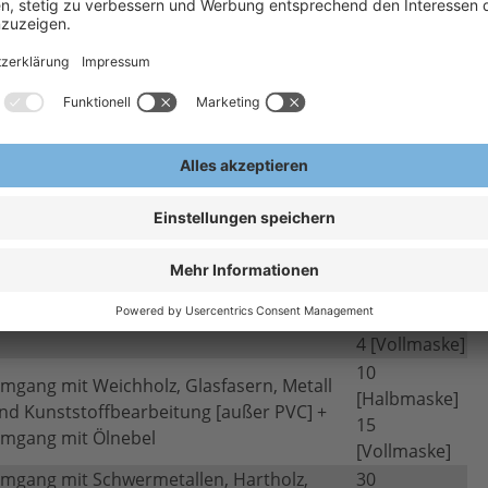
ptfilter einsetzbar.
gehalt entsprechend ausgewählt
Vielfaches
eispiele
des
Grenzwertes
4
mgang mit Grobstäuben
[Halbmaske]
4 [Vollmaske]
10
mgang mit Weichholz, Glasfasern, Metall
[Halbmaske]
nd Kunststoffbearbeitung [außer PVC] +
15
mgang mit Ölnebel
[Vollmaske]
mgang mit Schwermetallen, Hartholz,
30