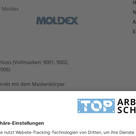
H
ür Moldex
A
E
luss (Vollmasken: 9001, 9002,
7006)
 direkt mit dem Maskenkörper
ger Atemwiderstand, hohe
000+A1:2006
stem ganz ohne Adapter