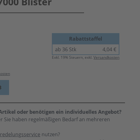
000 Blister
Rabattstaffel
ab 36 Stk
4,04 €
Exkl.
19
% Steuern, exkl.
Versandkosten
kosten
B
rtikel oder benötigen ein individuelles Angebot?
der Sie haben regelmäßigen Bedarf an mehreren
redelungsservice
nutzen?