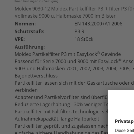
Ihnen bei Fragen zur Verfügung.
Moldex 9030-12 Moldex Partikelfilter P3 R Filter P3 f
Vollmaske 9000 u. Halbmaske 7000 im Blister
Normen:
EN 143:2000+A1:2006
Schutzstufe:
P3 R
VPE:
18 Stück
Ausführung:
®
Moldex Partikelfilter P3 mit EasyLock
Gewinde
®
Passend für Serie 7000 und 9000 mit EasyLock
Ansch
9003 und Halbmasken 7001, 7002, 7003, 7004, 7005, 
Bajonettverschluss
Partikelfilter lassen sich mit der Gaskartusche oder
verbinden
Adapter und Partikelvorfilter sind überflüssig
Reduzierte Lagerhaltung - 30% weniger Teile
Partikelfilter mit Faltfilter-Technologie: sehr gerin
Aufnahmekapazität, lange Haltbarkeit
Partikelfilter geprüft und zugelassen nach EN 143:2
®
einfache, sichere Handhabung da das
EasyLock
­Sy