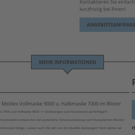
Kontaktieren Sie einfac
kurzfristig bei Ihnen!
ANGEBOTSANFRAG
MEHR INFORMATIONEN
für Moldex Vollmaske 9000 u. Halbmaske 7000 im Blister
maske 7000 und Vollmaske 9000 >> Großmengen zum Sonderpreis auf Anfrage!!!
schutzmasken entsprechen der persönliche Schutzausrüstung nach Europäischen Normen
H
echendes Design. Lassen auch Sie sich von der Qualität überzeugen! Gern stehen wir