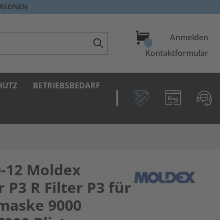
ERSONEN
Warenkorb
Anmelden
Kontaktformular
HUTZ
BETRIEBSBEDARF
-12 Moldex
r P3 R Filter P3 für
maske 9000