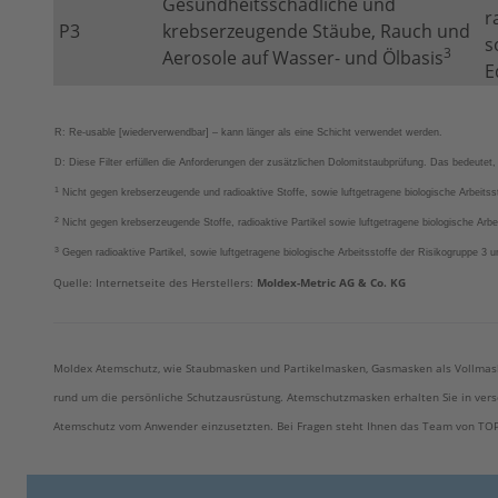
Gesundheitsschädliche und
r
P3
krebserzeugende Stäube, Rauch und
s
3
Aerosole auf Wasser- und Ölbasis
E
R: Re-usable [wiederverwendbar] – kann länger als eine Schicht verwendet werden.
D: Diese Filter erfüllen die Anforderungen der zusätzlichen Dolomitstaubprüfung. Das bedeutet
1
Nicht gegen krebserzeugende und radioaktive Stoffe, sowie luftgetragene biologische Arbeits
2
Nicht gegen krebserzeugende Stoffe, radioaktive Partikel sowie luftgetragene biologische Arb
3
Gegen radioaktive Partikel, sowie luftgetragene biologische Arbeitsstoffe der Risikogruppe 3
Quelle: Internetseite des Herstellers:
Moldex-Metric AG & Co. KG
Moldex Atemschutz, wie Staubmasken und Partikelmasken, Gasmasken als Vollmasken
rund um die persönliche Schutzausrüstung. Atemschutzmasken erhalten Sie in vers
Atemschutz vom Anwender einzusetzten. Bei Fragen steht Ihnen das Team von TOP