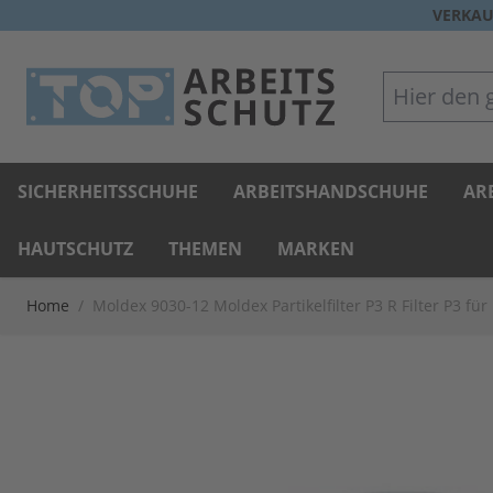
Direkt zum Inhalt
VERKAU
Hier den gan
SICHERHEITSSCHUHE
ARBEITSHANDSCHUHE
AR
HAUTSCHUTZ
THEMEN
MARKEN
Home
/
Moldex 9030-12 Moldex Partikelfilter P3 R Filter P3 f