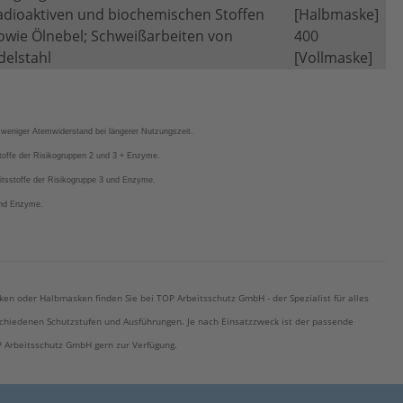
adioaktiven und biochemischen Stoffen
[Halbmaske]
owie Ölnebel; Schweißarbeiten von
400
delstahl
[Vollmaske]
, weniger Atemwiderstand bei längerer Nutzungszeit.
stoffe der Risikogruppen 2 und 3 + Enzyme.
eitsstoffe der Risikogruppe 3 und Enzyme.
 und Enzyme.
 oder Halbmasken finden Sie bei TOP Arbeitsschutz GmbH - der Spezialist für alles
chiedenen Schutzstufen und Ausführungen. Je nach Einsatzzweck ist der passende
 Arbeitsschutz GmbH gern zur Verfügung.