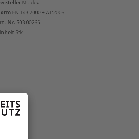
ersteller
Moldex
Norm
EN 143:2000 + A1:2006
rt.-Nr.
503.00266
inheit
Stk