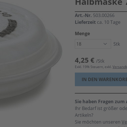
Halbmaske 7
Art.-Nr.
503.00266
Lieferzeit
ca. 10 Tage
Menge
Stk
4,25 €
/Stk
Exkl.
19
% Steuern, exkl.
Versand
IN DEN WARENKOR
Sie haben Fragen zum A
Ihr Bedarf ist größer o
Artikeln?
Sie möchten unseren
Ve