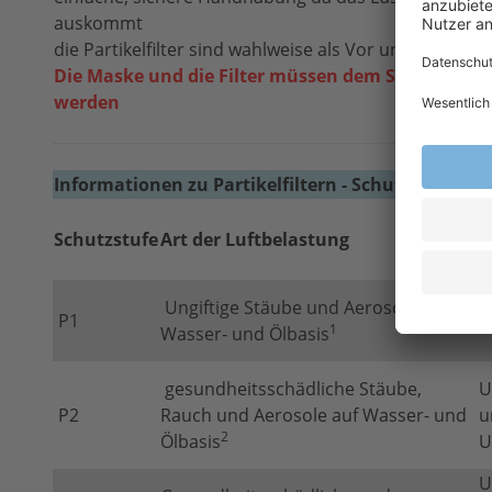
auskommt
die Partikelfilter sind wahlweise als Vor­ und/oder Hau
Die Maske und die Filter müssen dem Schadstoff
werden
Informationen zu Partikelfiltern - Schutzstufen
Schutzstufe
Art der Luftbelastung
B
Ungiftige Stäube und Aerosole auf
P1
U
1
Wasser- und Ölbasis
gesundheitsschädliche Stäube,
U
P2
Rauch und Aerosole auf Wasser- und
u
2
Ölbasis
U
U