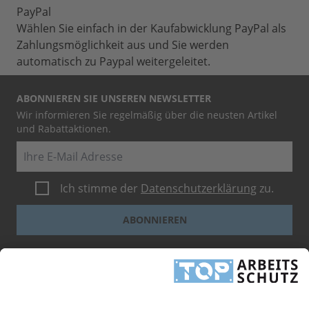
PayPal
Wählen Sie einfach in der Kaufabwicklung PayPal als
Zahlungsmöglichkeit aus und Sie werden
automatisch zu Paypal weitergeleitet.
ABONNIEREN SIE UNSEREN NEWSLETTER
Wir informieren Sie regelmäßig über die neusten Artikel
und Rabattaktionen.
E-Mail
Ich stimme der
Datenschutzerklärung
zu.
ABONNIEREN
Dieses Formular ist durch reCAPTCHA geschützt - es gelten die
Google-
Datenschutzbestimmungen
und
-Geschäftsbedingungen
.
INFORMATIONEN
UNTERNEHMEN