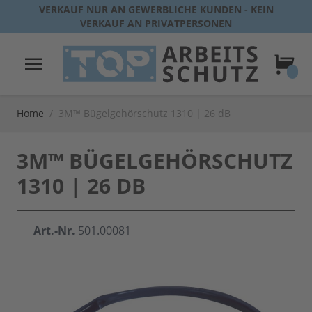
Direkt zum Inhalt
VERKAUF NUR AN GEWERBLICHE KUNDEN - KEIN
VERKAUF AN PRIVATPERSONEN
Warenk
Home
/
3M™ Bügelgehörschutz 1310 | 26 dB
3M™ BÜGELGEHÖRSCHUTZ
1310 | 26 DB
Art.-Nr.
501.00081