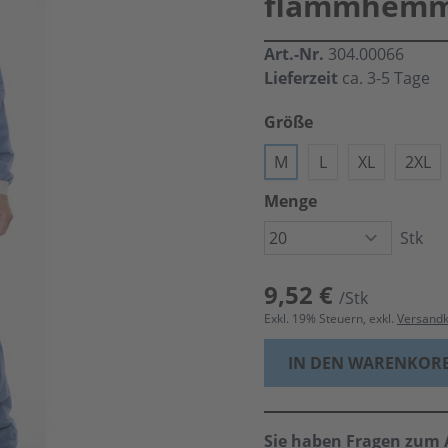
flammhemm
Art.-Nr.
304.00066
Lieferzeit
ca. 3-5 Tage
Größe
M
L
XL
2XL
Menge
Stk
9,52 €
/Stk
Exkl.
19
% Steuern, exkl.
Versand
IN DEN WARENKOR
Sie haben Fragen zum A