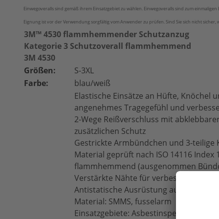
Einwegoveralls sind gemäß ihrem Einsatzgebiet zu wählen. Einwegoveralls sind zum einmaligen E
Eignung ist vor der Verwendung sorgfältig vom Anwender zu prüfen. Sind Sie sich nicht sicher,
3M™ 4530 flammhemmender Schutzanzug
Kategorie 3 Schutzoverall flammhemmend
3M 4530
Größen:
S-3XL
Farbe:
blau/weiß
Elastische Einsätze an Hüfte, Knöchel 
angenehmes Tragegefühl und verbesse
2-Wege Reißverschluss mit abklebbarer
zusätzlichen Schutz
Gestrickte Armbündchen und 3-teilige
Material geprüft nach ISO 14116 Index 
flammhemmend (ausgenommen Bündch
Verstärkte Nähte für verbesserte Haltb
Antistatische Ausrüstung auf beiden Se
Material: SMMS, fusselarm
Einsatzgebiete: Asbestinspektion, Isolie