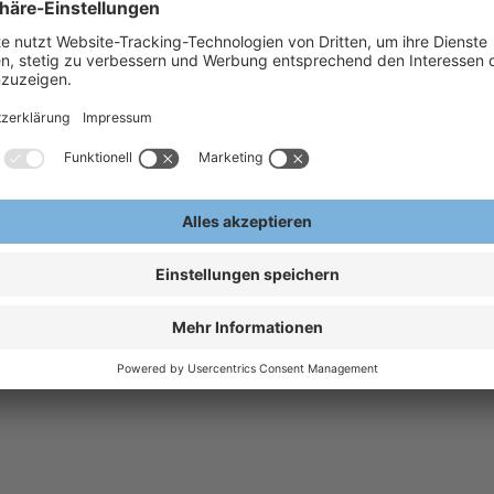
eichte industrielle
Schweißarbeiten,
engende Tätigkeiten
r aufeinander
n aus Meltblown-
s Spinnvlies-
ässige Material, die
Reißverschluss sowie
t und machen den
anzug zu einem