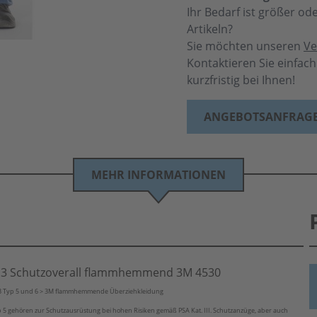
Ihr Bedarf ist größer o
Artikeln?
Sie möchten unseren
Ve
Kontaktieren Sie einfac
kurzfristig bei Ihnen!
ANGEBOTSANFRAG
MEHR INFORMATIONEN
3 Schutzoverall flammhemmend 3M 4530
3 Typ 5 und 6 > 3M flammhemmende Überziehkleidung
5 gehören zur Schutzausrüstung bei hohen Risiken gemäß PSA Kat. III. Schutzanzüge, aber auch