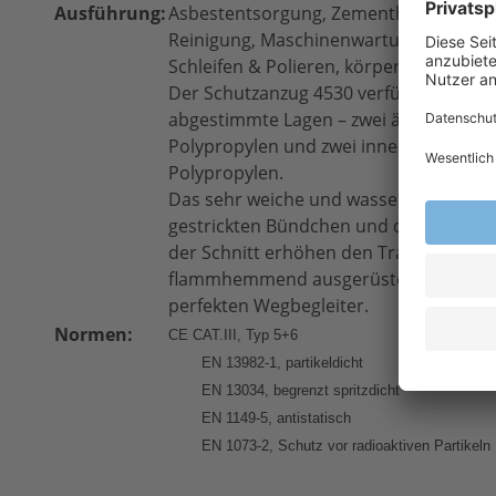
Ausführung:
Asbestentsorgung, Zementherstellung, l
Reinigung, Maschinenwartung, leichte 
Schleifen & Polieren, körperlich anstr
Der Schutzanzug 4530 verfügt über vie
abgestimmte Lagen – zwei äußere Lage
Polypropylen und zwei innenliegende au
Polypropylen.
Das sehr weiche und wasserdampfdurchl
gestrickten Bündchen und der 2-Wege-
der Schnitt erhöhen den Tragekomfor
flammhemmend ausgerüsteten Schutz
perfekten Wegbegleiter.
Normen:
CE CAT.III, Typ 5+6 
EN 13982-1, partikeldicht
EN 13034, begrenzt spritzdicht
EN 1149-5, antistatisch
EN 1073-2, Schutz vor radioaktiven Partikeln