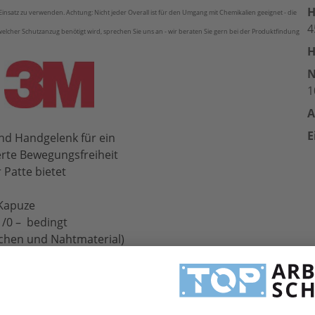
H
insatz zu verwenden. Achtung: Nicht jeder Overall ist für den Umgang mit Chemikalien geeignet - die
4
 welcher Schutzanzug benötigt wird, sprechen Sie uns an - wir beraten Sie gern bei der Produktfindung
H
1
A
E
und Handgelenk für ein
rte Bewegungsfreiheit
 Patte bietet
 Kapuze
1/0 – bedingt
en und Nahtmaterial)
arkeit
iten (EN 1149-5:2008)
rarbeiten,