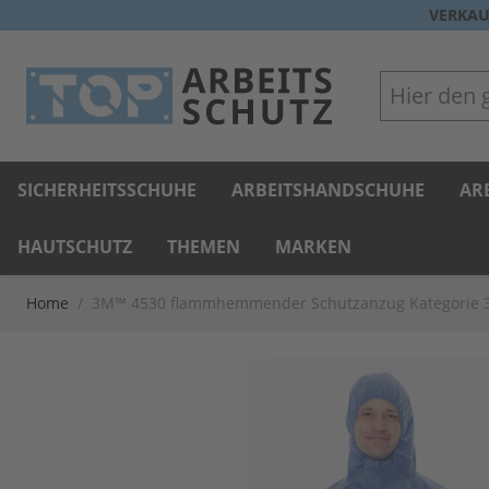
Direkt zum Inhalt
VERKAU
Hier den gan
SICHERHEITSSCHUHE
ARBEITSHANDSCHUHE
AR
HAUTSCHUTZ
THEMEN
MARKEN
Home
/
3M™ 4530 flammhemmender Schutzanzug Kategorie 