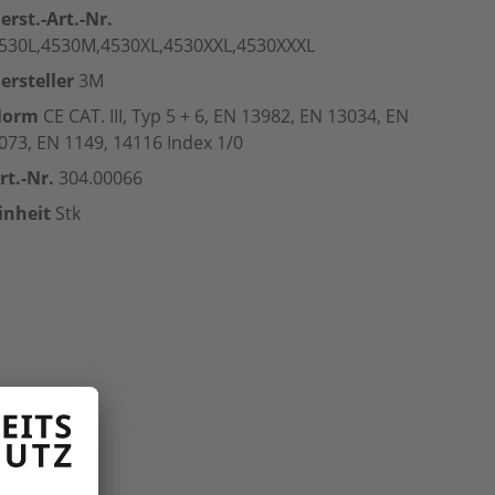
erst.-Art.-Nr.
530L,4530M,4530XL,4530XXL,4530XXXL
ersteller
3M
Norm
CE CAT. III, Typ 5 + 6, EN 13982, EN 13034, EN
073, EN 1149, 14116 Index 1/0
rt.-Nr.
304.00066
inheit
Stk