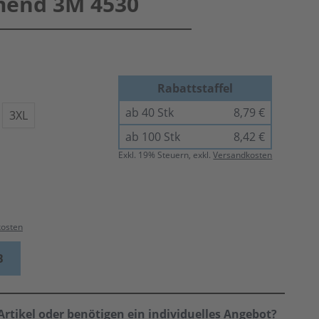
end 3M 4530
Rabattstaffel
ab 40 Stk
8,79 €
3XL
ab 100 Stk
8,42 €
Exkl.
19
% Steuern, exkl.
Versandkosten
kosten
B
rtikel oder benötigen ein individuelles Angebot?