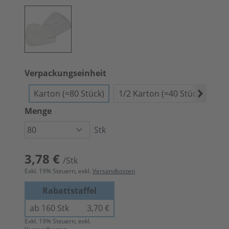
Verpackungseinheit
Karton (=80 Stück)
1/2 Karton (=40 Stück)
An
Menge
Stk
3,78 €
/Stk
Exkl.
19
% Steuern, exkl.
Versandkosten
Rabattstaffel
ab 160 Stk
3,70 €
Exkl.
19
% Steuern, exkl.