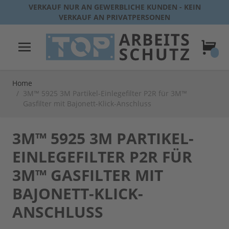
Direkt zum Inhalt
VERKAUF NUR AN GEWERBLICHE KUNDEN - KEIN
VERKAUF AN PRIVATPERSONEN
Warenk
Home
/
3M™ 5925 3M Partikel-Einlegefilter P2R für 3M™
Gasfilter mit Bajonett-Klick-Anschluss
3M™ 5925 3M PARTIKEL-
EINLEGEFILTER P2R FÜR
3M™ GASFILTER MIT
BAJONETT-KLICK-
ANSCHLUSS