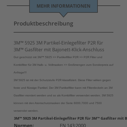
MEHR INFORMATIONEN
Produktbeschreibung
3M™ 5925 3M Partikel-Einlegefilter P2R für
3M™ Gasfilter mit Bajonett-Klick-Anschluss
Gut geschützt mit 3M™ 5925 >> Partikelfilter P2R >> P2R Filter und
Kombifilter für 3M Halb- u. Vollmasken >> Großmengen zum Sonderpreis auf
Anfrage!!!
3M 5925 ist mit der Schutzstufe P2R klassifiziert. Diese Filter wirken gegen
feste und flüssige Partikel. Der 3M Partikelfilter kann mit Filterdeckeln an 3M
Gasfilter montiert werden und so als Kombifilter verwendet werden. 3M 5925
können mit den Atemschutzmasken der Serie 6000,7000 und 7500
verwendet werden.
3M™ 5925 3M Partikel-Einlegefilter P2R für 3M™ Gasfilter mit 
Normen:
EN 143:2000