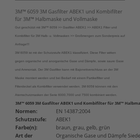
3M™ 6059 3M Gasfilter ABEK1 und Kombifilter
für 3M™ Halbmaske und Vollmaske
Gut geschützt mit 3M™ 6059 >> Gasfilter ABEK1 >> ABEK1 Filter und
Kombifilter für 3M Halb- u. Vollmasken >> Großmengen zum Sonderpreis auf
Anfrage!!!
3M 6059 ist mit der Schutzstufe ABEK1 klassifiziert. Diese Filter wirken
gegen organische und anorganische Gase und Dämpfe, sowie saure Gase
und Ammoniak. Der 3M Gasfilter kann mit Bajonettverschluss an der 3M
Maske montiert werden und bei Bedarf mit einem Partikelfilter und
Filterdeckel als Kombifilter verwendet werden. 3M 6059 können mit den
Atemschutzmasken der Serie 6000,7000 und 7500 kombiniert werden.
3M™ 6059 3M Gasfilter ABEK1 und Kombifilter für 3M™ Halbm
Normen:
EN 14387:2004
Schutzstufe:
ABEK1
Farbe(n):
braun, grau, gelb, grün
Art der
Organische Gase und Dämpfe Siede