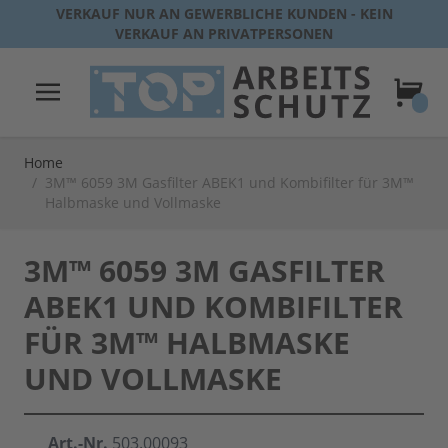
Direkt zum Inhalt
VERKAUF NUR AN GEWERBLICHE KUNDEN - KEIN
VERKAUF AN PRIVATPERSONEN
Warenk
Home
/
3M™ 6059 3M Gasfilter ABEK1 und Kombifilter für 3M™
Halbmaske und Vollmaske
3M™ 6059 3M GASFILTER
ABEK1 UND KOMBIFILTER
FÜR 3M™ HALBMASKE
UND VOLLMASKE
Art.-Nr.
503.00093