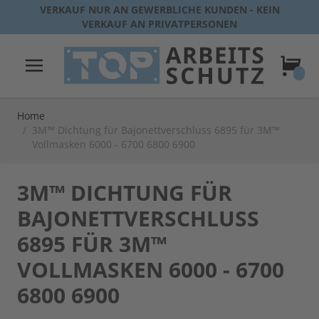
Direkt zum Inhalt
VERKAUF NUR AN GEWERBLICHE KUNDEN - KEIN
VERKAUF AN PRIVATPERSONEN
Warenk
Home
/
3M™ Dichtung für Bajonettverschluss 6895 für 3M™
Vollmasken 6000 - 6700 6800 6900
3M™ DICHTUNG FÜR
BAJONETTVERSCHLUSS
6895 FÜR 3M™
VOLLMASKEN 6000 - 6700
6800 6900