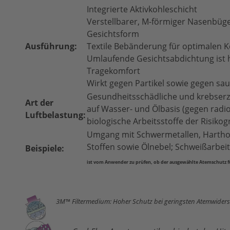
Integrierte Aktivkohleschicht
Verstellbarer, M-förmiger Nasenbüge
Gesichtsform
Ausführung:
Textile Bebänderung für optimalen K
Umlaufende Gesichtsabdichtung ist 
Tragekomfort
Wirkt gegen Partikel sowie gegen sa
Gesundheitsschädliche und krebser
Art der
auf Wasser- und Ölbasis (gegen radio
Luftbelastung:
biologische Arbeitsstoffe der Risik
Umgang mit Schwermetallen, Harthol
Stoffen sowie Ölnebel; Schweißarbei
Beispiele:
ist vom Anwender zu prüfen, ob der ausgewählte Atemschutz
f
3M™ Filtermedium: Hoher Schutz bei geringsten Atemwider