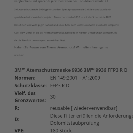
vergleichen und sparen > jetzt bestellen bei Top Arbeitsschutz <<
3M Atemschutzmaske 9936 gehört zu dem Spezialprogramm der 3M Serie und wurde für
spezielle Arbeitsbereiche konzipiert. Atemschutzmaske 9936 ist mit der Schutzstufe FFP3
klassifiziert und wirkt gegen Partikel und saure Gase auch unter Grenzwert.
Durch das integrierte
Cool-Flow Ventil ist die 3M Atemschutzmaske auch ideal in warmen Umgebungen zu tragen, da
sie die Atemluft hervorragend entweichen lässt.
Haben Sie Fragen zum Thema Atemschutz? Wir helfen Ihnen gerne
weiter!
3M™ Atemschutzmaske 9936
3M™
9936 FFP3 R D
Normen:
EN 149:2001 + A1:2009
Schutzklasse:
FFP3 R D
Vielf. des
30
Grenzwertes:
R:
reusable [ wiederverwendbar]
Diese Filter erfüllen die Anforderung
D:
Dolomitstaubprüfung
VPE:
180 Stück