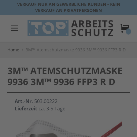
Direkt zum Inhalt
VERKAUF NUR AN GEWERBLICHE KUNDEN - KEIN
VERKAUF AN PRIVATPERSONEN
Warenk
Home
/
3M™ Atemschutzmaske 9936 3M™ 9936 FFP3 R D
3M™ ATEMSCHUTZMASKE
9936 3M™ 9936 FFP3 R D
Art.-Nr.
503.00222
Lieferzeit
ca. 3-5 Tage