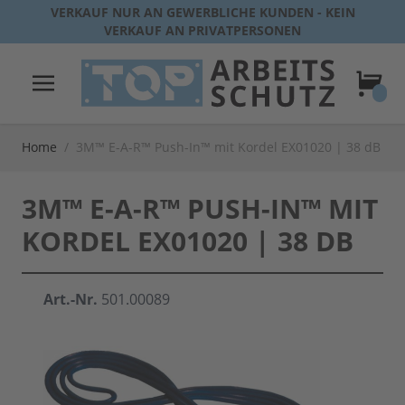
Direkt zum Inhalt
VERKAUF NUR AN GEWERBLICHE KUNDEN - KEIN
VERKAUF AN PRIVATPERSONEN
Warenk
Home
/
3M™ E-A-R™ Push-In™ mit Kordel EX01020 | 38 dB
3M™ E-A-R™ PUSH-IN™ MIT
KORDEL EX01020 | 38 DB
Art.-Nr.
501.00089