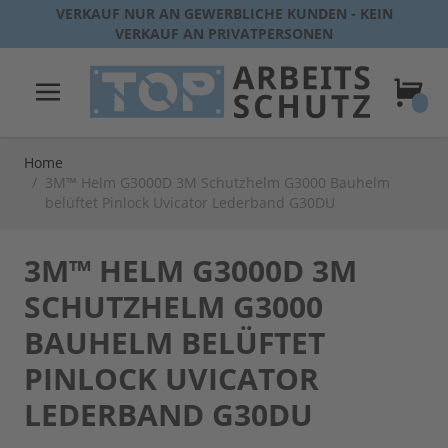
Direkt zum Inhalt
VERKAUF NUR AN GEWERBLICHE KUNDEN - KEIN
VERKAUF AN PRIVATPERSONEN
Warenk
Home
/
3M™ Helm G3000D 3M Schutzhelm G3000 Bauhelm
belüftet Pinlock Uvicator Lederband G30DU
3M™ HELM G3000D 3M
SCHUTZHELM G3000
BAUHELM BELÜFTET
PINLOCK UVICATOR
LEDERBAND G30DU