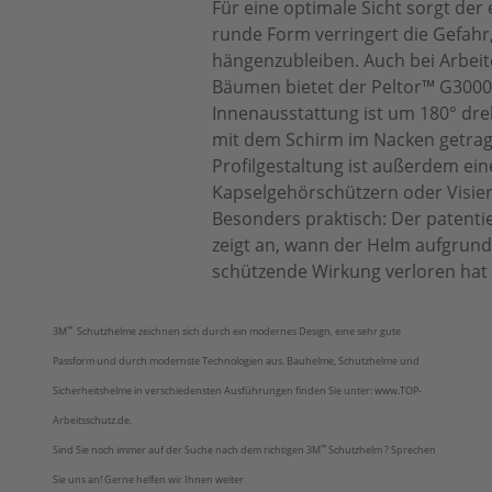
Für eine optimale Sicht sorgt der 
runde Form verringert die Gefahr,
hängenzubleiben. Auch bei Arbei
Bäumen bietet der Peltor™ G3000 
Innenausstattung ist um 180° dre
mit dem Schirm im Nacken getrag
Profilgestaltung ist außerdem ein
Kapselgehörschützern oder Visie
Besonders praktisch: Der patenti
zeigt an, wann der Helm aufgrun
schützende Wirkung verloren hat 
™
3M
Schutzhelme zeichnen sich durch ein modernes Design, eine sehr gute
Passform und durch modernste Technologien aus. Bauhelme, Schutzhelme und
Sicherheitshelme in verschiedensten Ausführungen finden Sie unter: www.TOP-
Arbeitsschutz.de.
™
Sind Sie noch immer auf der Suche nach dem richtigen 3M
Schutzhelm ? Sprechen
Sie uns an! Gerne helfen wir Ihnen weiter