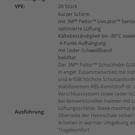
VPE:
20 Stück
kurzer Schirm
mit 3M™ Peltor™ Uvicator™ Senso
optimierte Lüftung
Kältebeständigkeit bis -30°C sowi
4-Punkt-Aufhängung
mit Leder-Schweißband
belüftet
Der 3M™ Peltor™ Schutzhelm G30
in enger Zusammenarbeit mit Indu
und erfüllt höchste Schutzanfor
stabilisiertem ABS-Kunststoff ist
Verschlusssystem sowie Leder-Sc
bei konventionellen Helmen mit L
Lüftungsschlitze. Diese maximal z
Ausführung
:
Oberseite der Helmschale sichert
Arbeiten in warmer Umgebung e
Tragekomfort.