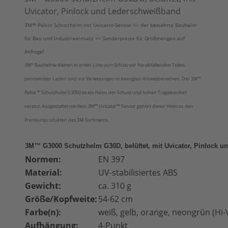
Uvicator, Pinlock und Lederschweißband
3M™ Peltor Schutzhelm mit Uvicator-Sensor >> der bewährte Bauhelm
für Bau und Industrieeinsatz >> Sonderpreise für Großmengen auf
Anfrage!
3M
Bauhelme dienen in erster Linie zum Schutz vor herabfallenden Teilen,
™
pendelnden Lasten und vor Verletzungen in beengten Arbeitsbereichen. Der 3M™
Peltor™ Schutzhelm G3000 ist ein Helm, der Schutz und hohen Tragekomfort
vereint. Ausgestattet mit dem 3M™ Uvicator™ Sensor gehört dieser Helm zu den
Premiumprodukten des 3M-Sortiments.
3M™ G3000 Schutzhelm G30D, belüftet, mit Uvicator, Pinlock 
Normen:
EN 397
Material:
UV-stabilisiertes ABS
Gewicht:
ca. 310 g
Größe/Kopfweite:
54-62 cm
Farbe(n):
weiß, gelb, orange, neongrün (Hi-Vi
Aufhängung:
4-Punkt