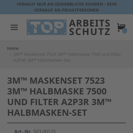
Direkt zum Inhalt
VERKAUF NUR AN GEWERBLICHE KUNDEN - KEIN
VERKAUF AN PRIVATPERSONEN
Warenk
Home
/
3M™ Maskenset 7523 3M™ Halbmaske 7500 und Filter
A2P3R 3M™ Halbmasken-Set
3M™ MASKENSET 7523
3M™ HALBMASKE 7500
UND FILTER A2P3R 3M™
HALBMASKEN-SET
Art.-Nr.
503.00125