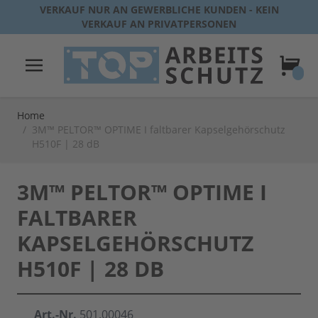
Direkt zum Inhalt
VERKAUF NUR AN GEWERBLICHE KUNDEN - KEIN
VERKAUF AN PRIVATPERSONEN
Warenk
Home
/
3M™ PELTOR™ OPTIME I faltbarer Kapselgehörschutz
H510F | 28 dB
3M™ PELTOR™ OPTIME I
FALTBARER
KAPSELGEHÖRSCHUTZ
H510F | 28 DB
Art.-Nr.
501.00046