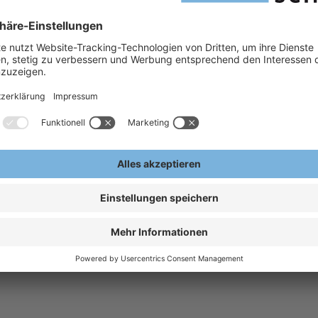
H
A
E
omfort
d
ck um die
gen für
ngsringen