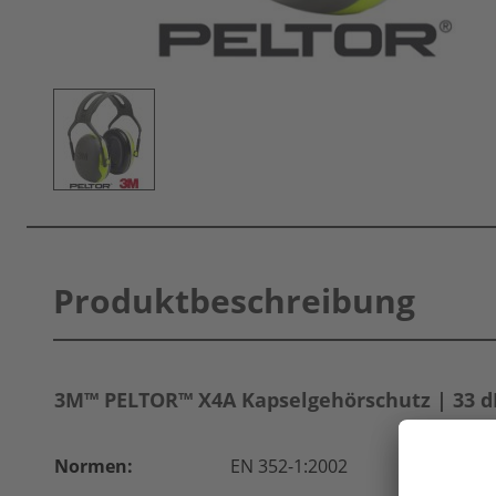
Produktbeschreibung
3M™ PELTOR™ X4A Kapselgehörschutz | 33 d
Normen:
EN 352-1:2002