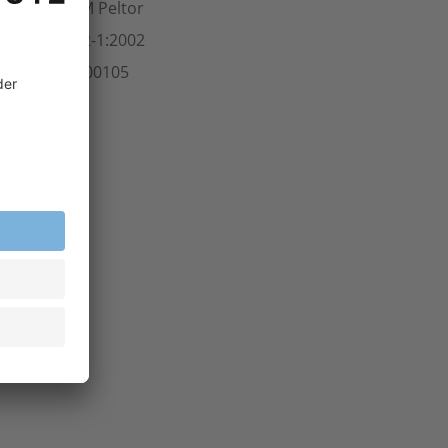
ersteller
3M Peltor
Norm
EN 352-1:2002
rt.-Nr.
501.00105
inheit
Stk