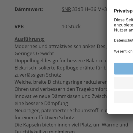
Dämmwert:
SNR
33dB H=36 M=30 L=22
VPE:
10 Stück
Ausführung:
Modernes und attraktives schlankes Design
Geringes Gewicht
Doppelbügeldesign für bessere Balance und mehr K
Elektrisch isolierte Kopfbügeldrähte für besseren un
zuverlässigen Schutz
Weiche, breite Dichtungsringe reduzieren den Andru
Ohren und verbessern den Tragekomfort
Innovative neue Dämmkissen und Zwischenringe sor
eine bessere Dämpfung
Neuartiger, patentierter Schaumstoff in den Dichtu
für einen effektiven Schutz
Die Kapseln bieten innen viel Platz, um Wärme und
Feuchtigkeit zu minimieren