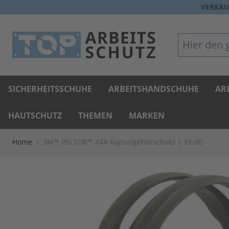
Direkt zum Inhalt
VERKAU
Hier den gan
SICHERHEITSSCHUHE
ARBEITSHANDSCHUHE
AR
HAUTSCHUTZ
THEMEN
MARKEN
Home
/
3M™ PELTOR™ X4A Kapselgehörschutz | 33 dB