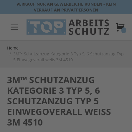
Direkt zum Inhalt
VERKAUF NUR AN GEWERBLICHE KUNDEN - KEIN
VERKAUF AN PRIVATPERSONEN
Warenk
Home
/
3M™ Schutzanzug Kategorie 3 Typ 5, 6 Schutzanzug Typ
5 Einwegoverall weiß 3M 4510
3M™ SCHUTZANZUG
KATEGORIE 3 TYP 5, 6
SCHUTZANZUG TYP 5
EINWEGOVERALL WEISS 3
M 4510