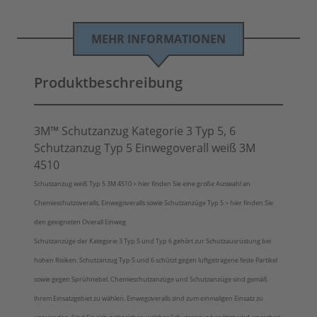
MEHR INFORMATIONEN
Produktbeschreibung
3M™ Schutzanzug Kategorie 3 Typ 5, 6
Schutzanzug Typ 5 Einwegoverall weiß 3M
4510
Schutzanzug weiß Typ 5 3M 4510 > hier finden Sie eine große Auswahl an
Chemieschutzoveralls, Einwegoveralls sowie Schutzanzüge Typ 5 > hier finden Sie
den geeigneten Overall Einweg
Schutzanzüge der Kategorie 3 Typ 5 und Typ 6 gehört zur Schutzausrüstung bei
hohen Risiken. Schutzanzug Typ 5 und 6 schützt gegen luftgetragene feste Partikel
sowie gegen Sprühnebel. Chemieschutzanzüge und Schutzanzüge sind gemäß
ihrem Einsatzgebiet zu wählen. Einwegoveralls sind zum einmaligen Einsatz zu