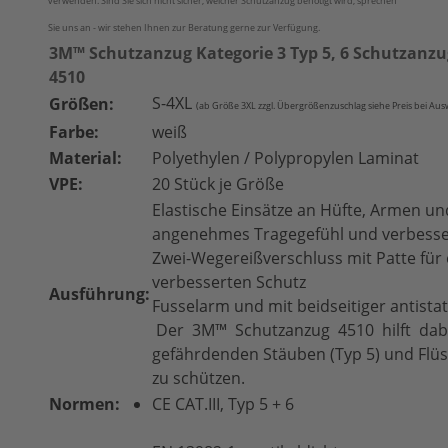
verwenden. Sind Sie sich nicht sicher, welcher Schutzanzug benötigt wird, sprechen
Sie uns an - wir stehen Ihnen zur Beratung gerne zur Verfügung.
3M™ Schutzanzug Kategorie 3 Typ 5, 6 Schutzanzu
4510
S-4XL
Größen:
(ab Größe 3XL zzgl. Übergrößenzuschlag siehe Preis bei Aus
Farbe:
weiß
Material:
Polyethylen / Polypropylen Laminat
VPE:
20 Stück je Größe
Elastische Einsätze an Hüfte, Armen un
angenehmes Tragegefühl und verbesse
Zwei-Wegereißverschluss mit Patte fü
verbesserten Schutz
Ausführung:
Fusselarm und mit beidseitiger antista
Der 3M™ Schutzanzug 4510 hilft dabe
gefährdenden Stäuben (Typ 5) und Flüss
zu schützen.
Normen:
CE CAT.III, Typ 5 + 6