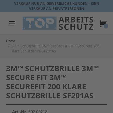
Direkt zum Inhalt
VERKAUF NUR AN GEWERBLICHE KUNDEN - KEIN
VERKAUF AN PRIVATPERSONEN
Warenk
Home
/
3M™ Schutzbrille 3M™ Secure Fit 3M™ Securefit 200
klare Schutzbrille SF201AS
3M™ SCHUTZBRILLE 3M™
SECURE FIT 3M™
SECUREFIT 200 KLARE
SCHUTZBRILLE SF201AS
Art.-Nr.
502.00218