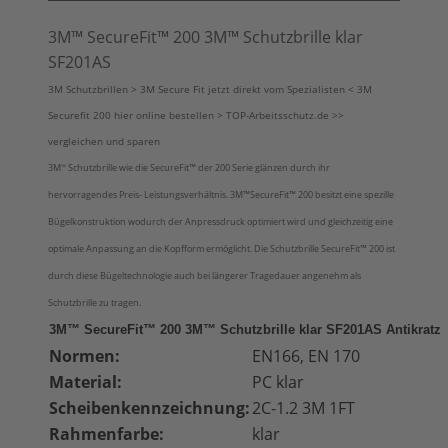
3M™ SecureFit™ 200 3M™ Schutzbrille klar
SF201AS
3M Schutzbrillen > 3M Secure Fit jetzt direkt vom Spezialisten < 3M
Securefit 200 hier online bestellen > TOP-Arbeitsschutz.de >>
vergleichen und sparen
3M
Schutzbrille wie die SecureFit™ der 200 Serie glänzen durch ihr
™
hervorragendes Preis- Leistungsverhältnis. 3M
™
SecureFit™
200 besitzt eine spezille
Bügelkonstruktion wodurch der Anpressdruck optimiert wird und gleichzeitig eine
optimale Anpassung an die Kopfform ermöglicht. Die Schutzbrille
SecureFit™
200
ist
durch diese Bügeltechnologie auch bei längerer Tragedauer angenehm als
Schutzbrille zu tragen.
3M™ SecureFit™ 200 3M™ Schutzbrille klar SF201AS Antikratz
Normen:
EN166, EN 170
Material:
PC klar
Scheibenkennzeichnung:
2C-1.2 3M 1FT
Rahmenfarbe:
klar