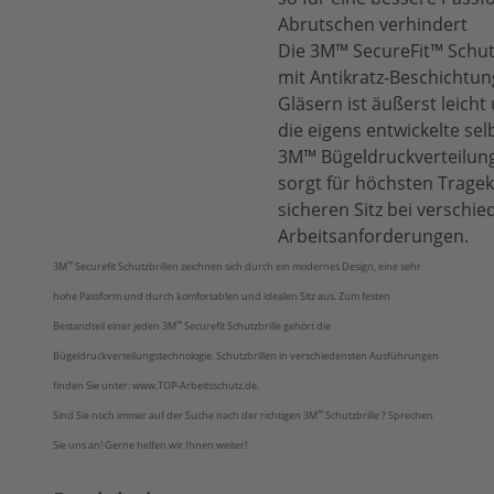
Abrutschen verhindert
Die 3M™ SecureFit™ Schut
mit Antikratz-Beschichtun
Gläsern ist äußerst leicht
die eigens entwickelte s
3M™ Bügeldruckverteilung
sorgt für höchsten Trage
sicheren Sitz bei verschi
Arbeitsanforderungen.
™
3M
Securefit Schutzbrillen zeichnen sich durch ein modernes Design, eine sehr
hohe Passform und durch komfortablen und idealen Sitz aus. Zum festen
™
Bestandteil einer jeden 3M
Securefit Schutzbrille gehört die
Bügeldruckverteilungstechnologie. Schutzbrillen in verschiedensten Ausführungen
finden Sie unter: www.TOP-Arbeitsschutz.de.
™
Sind Sie noch immer auf der Suche nach der richtigen 3M
Schutzbrille ? Sprechen
Sie uns an! Gerne helfen wir Ihnen weiter!