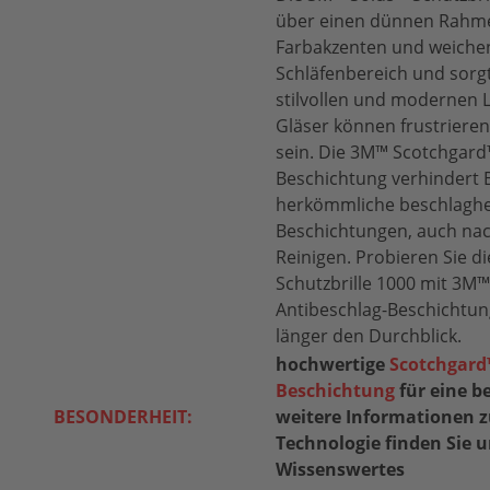
über einen dünnen Rahm
Farbakzenten und weich
Schläfenbereich und sorgt
stilvollen und modernen 
Gläser können frustrieren
sein. Die 3M™ Scotchgard
Beschichtung verhindert B
herkömmliche beschlag
Beschichtungen, auch na
Reinigen. Probieren Sie 
Schutzbrille 1000 mit 3M
Antibeschlag-Beschichtun
länger den Durchblick.
hochwertige
Scotchgard
Beschichtung
für eine be
BESONDERHEIT:
weitere Informationen z
Technologie finden Sie u
Wissenswertes