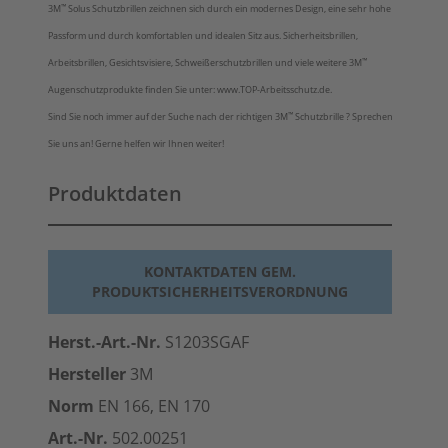
™
3M
Solus Schutzbrillen zeichnen sich durch ein modernes Design, eine sehr hohe
Passform und durch komfortablen und idealen Sitz aus. Sicherheitsbrillen,
™
Arbeitsbrillen, Gesichtsvisiere, Schweißerschutzbrillen und viele weitere 3M
Augenschutzprodukte finden Sie unter: www.TOP-Arbeitsschutz.de.
™
Sind Sie noch immer auf der Suche nach der richtigen 3M
Schutzbrille ? Sprechen
Sie uns an! Gerne helfen wir Ihnen weiter!
Produktdaten
KONTAKTDATEN GEM.
PRODUKTSICHERHEITSVERORDNUNG
Herst.-Art.-Nr.
S1203SGAF
Hersteller
3M
Norm
EN 166, EN 170
Art.-Nr.
502.00251