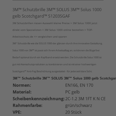
3M™ Schutzbrille 3M™ SOLUS 3M™ Solus 1000
gelb Scotchgard™ S1203SGAF
3M Schutzbrillen riesen Auswahl kleine Preise > 3M Solus 1000 jetzt
direkt vom Spezialisten < 3M Solus 1000 online bestellen > TOP-
Arbeitsschutz.de >> vergleichen und sparen
3M
Schutzbrille wie die SOLUS 1000 der glänzen durch ihre innovative Gestaltung.
™
Solus 1000 von 3M™ ist passt sich Ihrem Arbeitsalltag an, so können die Bügel bei
Bedarf optional durch ein Kopfband ersetzt werden. Die Schutzbrille Solus 1000 ist
gut mit Atemschutzprodukten zu kombinieren und ist mit einer hochwertigen
Scotchgard
™
Anti-Fog Beschichtung ausgestattet - für jederzeit klare Sicht.
3M™ Schutzbrille 3M™ SOLUS 3M™ Solus 1000 gelb Scotchg
Normen:
EN166, EN 170
Material:
PC gelb
Scheibenkennzeichnung:
2C-1.2 3M 1FT K N CE
Rahmenfarbe:
grün/schwarz
VPE:
20 Stück