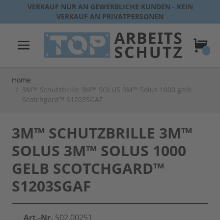
Direkt zum Inhalt
VERKAUF NUR AN GEWERBLICHE KUNDEN - KEIN
VERKAUF AN PRIVATPERSONEN
Warenk
Home
/
3M™ Schutzbrille 3M™ SOLUS 3M™ Solus 1000 gelb
Scotchgard™ S1203SGAF
3M™ SCHUTZBRILLE 3M™
SOLUS 3M™ SOLUS 1000
GELB SCOTCHGARD™
S1203SGAF
Art.-Nr.
502.00251