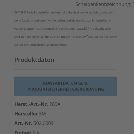
Scheibenkennzeichnung: 2
™
3M
2890 Serie Schutzbrillen zeichnen sich durch einen hohen Schutz, eine sehr
hohe Passform und durch komfortablen und idealen Sitz aus. Schutzbrillen in
verschiedensten Ausführungen finden Sie unter: www.TOP-Arbeitsschutz.de.
™
Sind Sie noch immer auf der Suche nach der richtigen 3M
Schutzbrille ? Sprechen
Sie uns an! Gerne helfen wir Ihnen weiter!
Produktdaten
KONTAKTDATEN GEM.
PRODUKTSICHERHEITSVERORDNUNG
Herst.-Art.-Nr.
289A
Hersteller
3M
Art.-Nr.
502.00091
Einheit
Stk