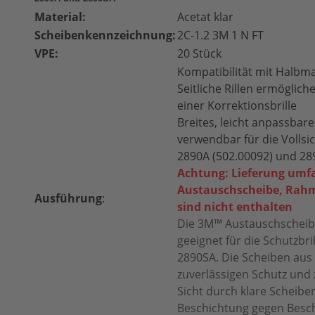
Material:
Acetat klar
Scheibenkennzeichnung:
2C-1.2 3M 1 N FT
VPE:
20 Stück
Kompatibilität mit Halbm
Seitliche Rillen ermöglic
einer Korrektionsbrille
Breites, leicht anpassbar
verwendbar für die Vollsic
2890A (502.00092) und 28
Achtung: Lieferung umfa
Austauschscheibe, Rah
Ausführung
:
sind nicht enthalten
Die 3M™ Austauschscheib
geeignet für die Schutzbr
2890SA. Die Scheiben aus 
zuverlässigen Schutz und 
Sicht durch klare Scheibe
Beschichtung gegen Besc