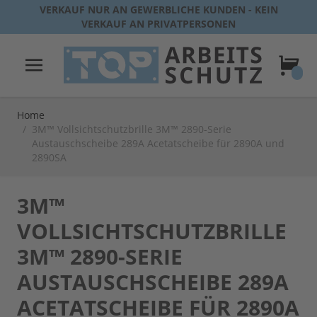
Direkt zum Inhalt
VERKAUF NUR AN GEWERBLICHE KUNDEN - KEIN
VERKAUF AN PRIVATPERSONEN
Warenk
Home
/
3M™ Vollsichtschutzbrille 3M™ 2890-Serie
Austauschscheibe 289A Acetatscheibe für 2890A und
2890SA
3M™
VOLLSICHTSCHUTZBRILLE
3M™ 2890-SERIE
AUSTAUSCHSCHEIBE 289A
ACETATSCHEIBE FÜR 2890A