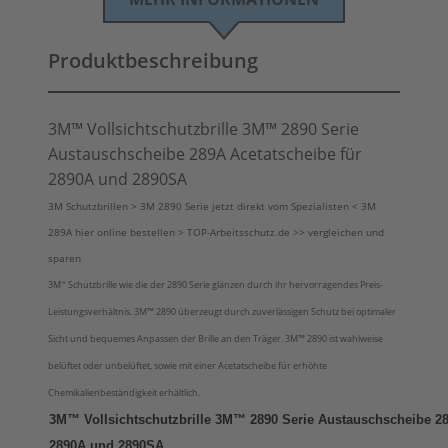
Produktbeschreibung
3M™ Vollsichtschutzbrille 3M™ 2890 Serie
Austauschscheibe 289A Acetatscheibe für
2890A und 2890SA
3M Schutzbrillen > 3M 2890 Serie jetzt direkt vom Spezialisten < 3M
289A hier online bestellen > TOP-Arbeitsschutz.de >> vergleichen und
sparen
3M
Schutzbrille wie die der 2890 Serie glänzen durch ihr hervorragendes Preis-
™
Leistungsverhältnis. 3M
™ 2890
überzeugt durch zuverlässigen Schutz bei optimaler
Sicht und bequemes Anpassen der Brille an den Träger. 3M
™ 2890 ist wahlweise
belüftet oder unbelüftet, sowie mit einer Acetatscheibe für erhöhte
Chemikalienbeständigkeit erhältlich.
3M™ Vollsichtschutzbrille 3M™ 2890 Serie Austauschscheibe 28
2890A und 2890SA