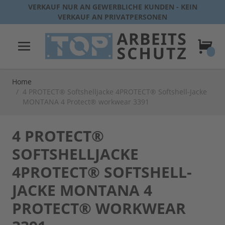
Direkt zum Inhalt
VERKAUF NUR AN GEWERBLICHE KUNDEN - KEIN
VERKAUF AN PRIVATPERSONEN
Warenk
Home
/
4 PROTECT® Softshelljacke 4PROTECT® Softshell-Jacke
MONTANA 4 Protect® workwear 3391
4 PROTECT®
SOFTSHELLJACKE
4PROTECT® SOFTSHELL-
JACKE MONTANA 4
PROTECT® WORKWEAR