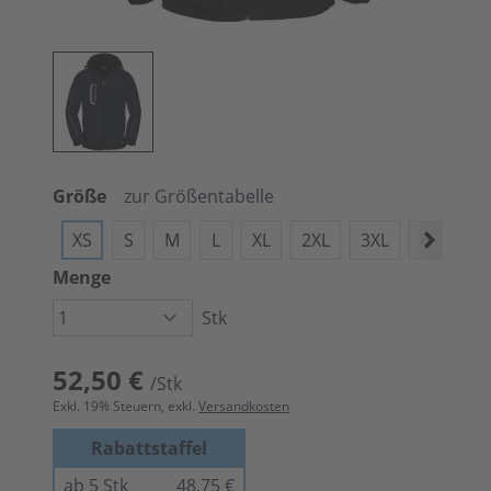
Größe
zur Größentabelle
XS
S
M
L
XL
2XL
3XL
4XL
X
Menge
Stk
52,50 €
/Stk
Exkl.
19
% Steuern, exkl.
Versandkosten
Rabattstaffel
ab 5 Stk
48,75 €