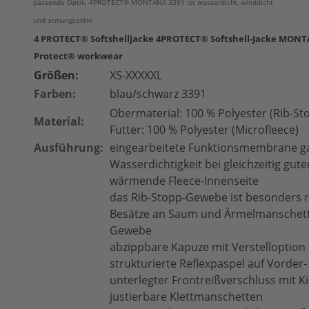
passende Optik. 4PROTECT® MONTANA 3391 ist wasserdicht, winddicht
und atmungsaktiv.
4 PROTECT® Softshelljacke 4PROTECT® Softshell-Jacke MON
Protect® workwear
Größen:
XS-XXXXXL
Farben:
blau/schwarz 3391
Obermaterial: 100 % Polyester (Rib-Sto
Material:
Futter: 100 % Polyester (Microfleece)
Ausführung:
eingearbeitete Funktionsmembrane ga
Wasserdichtigkeit bei gleichzeitig gut
wärmende Fleece-Innenseite
das Rib-Stopp-Gewebe ist besonders r
Besätze an Saum und Ärmelmanschett
Gewebe
abzippbare Kapuze mit Verstelloption
strukturierte Reflexpaspel auf Vorder-
unterlegter Frontreißverschluss mit K
justierbare Klettmanschetten