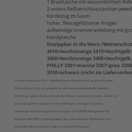
1 Brusttasche mit wasserdichtem Refl
2 untere Reißverschlusstaschen jeweil
Kordelzug im Saum
hoher, fleecegefütterter Kragen
aufwendige Innenverarbeitung mit gro
Handytasche
Einzippbar in die Warn-/Wetterschu
3410=leuchtorange 3415=leuchtgelb
3400=leuchtorange 3405=leuchtgelb,
PHILLY 3301=marine 3307=grau 330
3310=schwarz (nicht im Lieferumfan
4 Protect Montana 3391 Softshell-Jacke nimmt es mit so gut wie jeder
Witterung auf. Das atmungsaktive und wasserabweisende Gewebe
isoliert gut gegen Kälte und hält den Körper warm und trocken. Dabei ist
die Jacke äußerst bequem und komfortabel zu tragen. Dank der
vielseitigen Einsatzmöglichkeiten eignet sich MONTANA gerade bei
wechselnden Wetterbedingungen. Das spart weitere Bekleidung und
zeitraubendes Umziehen. Eben ein echter Allrounder.