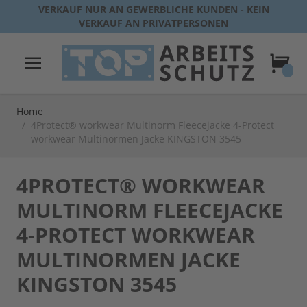
Direkt zum Inhalt
VERKAUF NUR AN GEWERBLICHE KUNDEN - KEIN
VERKAUF AN PRIVATPERSONEN
Warenk
Home
/
4Protect® workwear Multinorm Fleecejacke 4-Protect
workwear Multinormen Jacke KINGSTON 3545
4PROTECT® WORKWEAR
MULTINORM FLEECEJACKE
4-PROTECT WORKWEAR
MULTINORMEN JACKE
KINGSTON 3545