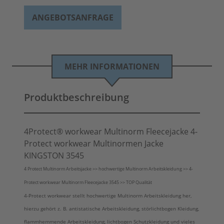
ANGEBOTSANFRAGE
MEHR INFORMATIONEN
Produktbeschreibung
4Protect® workwear Multinorm Fleecejacke 4-
Protect workwear Multinormen Jacke
KINGSTON 3545
4 Protect Multinorm Arbeitsjacke >> hochwertige Multinorm Arbeitskleidung >> 4-
Protect workwear Multinorm Fleecejacke 3545 >> TOP Qualität
4-Protect workwear stellt hochwertige Multinorm Arbeitskleidung her,
hierzu gehört z. B. antistatische Arbeitskleidung, störlichtbogen Kleidung,
flammhemmende Arbeitskleidung, lichtbogen Schutzkleidung und vieles