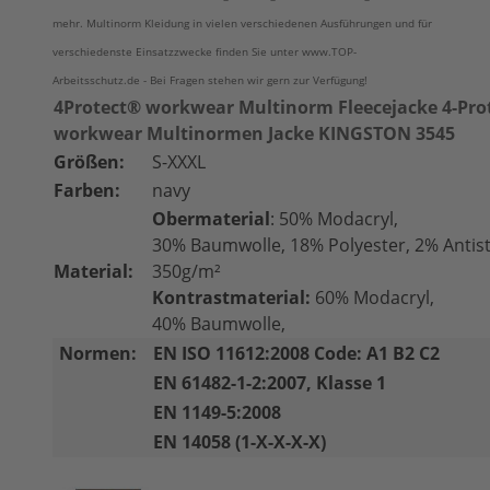
mehr. Multinorm Kleidung in vielen verschiedenen Ausführungen und für
verschiedenste Einsatzzwecke finden Sie unter www.TOP-
Arbeitsschutz.de - Bei Fragen stehen wir gern zur Verfügung!
4Protect® workwear Multinorm Fleecejacke 4-Pro
workwear Multinormen Jacke KINGSTON 3545
Größen:
S-XXXL
Farben:
navy
Obermaterial
: 50% Modacryl,
30% Baumwolle, 18% Polyester, 2% Antista
Material:
350g/m²
Kontrastmaterial:
60% Modacryl,
40% Baumwolle,
Normen:
EN ISO 11612:2008 Code: A1 B2 C2
EN 61482-1-2:2007, Klasse 1
EN 1149-5:2008
EN 14058 (1-X-X-X-X)