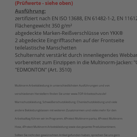
(Prüfwerte - siehe oben)
Ausführung:
zertifiziert nach EN ISO 13688, EN 61482-1-2, EN 116
Flächengewicht 350 g/m²
abgedeckte Marken-Reißverschlüsse von YKK®
2 abgedeckte Eingrifftaschen auf der Frontseite
teilelastische Manschetten
Schulternaht verstärkt durch innenliegendes Webba
vorbereitet zum Einzippen in die Multinorm-Jacken: 
"EDMONTON" (Art. 3510)
Multinorm Arbeitskleidung in unterschiedlichsten Ausführungen und von
verschiedenen Herstellern finden Sie unter www.TOP-Arbeitsschutz.de!
Warnschutzkleidung, Schweißerschutzkleidung, Chemischutzkleidung und viele
andere Bekleidungklassen mit weiteren Zusatznormen und vieles mehr für den
Arbeitsalltag führen wir im Programm. 4Protect Multinorm parka,
4Protect
Multinorm
Hose,
4Protect
Multinorm Arbeitskleidung sowie das gesamte Produktsortiment.
Sollten Sie nicht den gewünschten Artikel gefunden haben, sprechen Sie uns gern