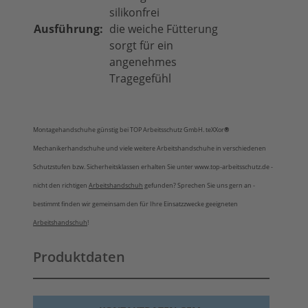
silikonfrei
Ausführung:
die weiche Fütterung
sorgt für ein
angenehmes
Tragegefühl
Montagehandschuhe günstig bei TOP Arbeitsschutz GmbH. teXXor
®
Mechanikerhandschuhe und viele weitere Arbeitshandschuhe in verschiedenen
Schutzstufen bzw. Sicherheitsklassen erhalten Sie unter www.top-arbeitsschutz.de -
nicht den richtigen
Arbeitshandschuh
gefunden? Sprechen Sie uns gern an -
bestimmt finden wir gemeinsam den für Ihre Einsatzzwecke geeigneten
Arbeitshandschuh
!
Produktdaten