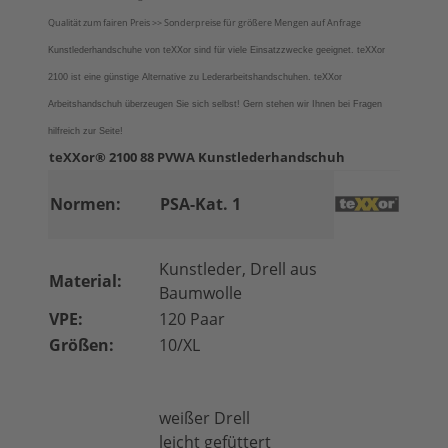
Qualität zum fairen Preis >> Sonderpreise für größere Mengen auf Anfrage
Kunstlederhandschuhe von teXXor sind für viele Einsatzzwecke geeignet. teXXor
2100 ist eine günstige Alternative zu Lederarbeitshandschuhen. teXXor
Arbeitshandschuh überzeugen Sie sich selbst!
Gern stehen wir Ihnen bei Fragen
hilfreich zur Seite!
teXXor® 2100 88 PVWA Kunstlederhandschuh
Normen:
PSA-Kat. 1
Kunstleder, Drell aus
Material:
Baumwolle
VPE:
120 Paar
Größen:
10/XL
weißer Drell
leicht gefüttert