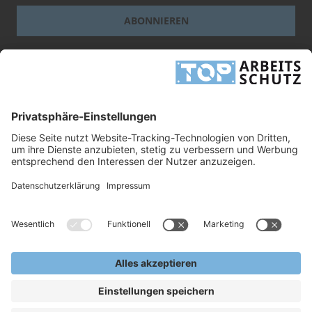
ABONNIEREN
Dieses Formular ist durch reCAPTCHA geschützt - es gelten die
Google-
Datenschutzbestimmungen
und
-Geschäftsbedingungen
.
INFORMATIONEN
UNTERNEHMEN
RECHTLICHES
TOP ARBEITSSCHUTZ GMBH
Grashofstr. 3
24568 Kaltenkirchen
Tel.
+49 41 91/72 26 18-0
Fax +49 41 91/72 26 18-99
info@top-arbeitsschutz.de
www.top-arbeitsschutz.de
Copyright © 2026, TOP Arbeitsschutz GmbH.
Alle Rechte Vorbehalten.