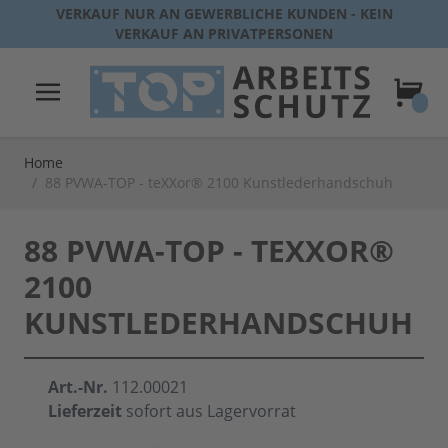
Direkt zum Inhalt
VERKAUF NUR AN GEWERBLICHE KUNDEN - KEIN
VERKAUF AN PRIVATPERSONEN
Warenk
Home
/
88 PVWA-TOP - teXXor® 2100 Kunstlederhandschuh
88 PVWA-TOP - TEXXOR®
2100
KUNSTLEDERHANDSCHUH
Art.-Nr.
112.00021
Lieferzeit
sofort aus Lagervorrat