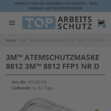
Direkt zum Inhalt
VERKAUF NUR AN GEWERBLICHE KUNDEN - KEIN
VERKAUF AN PRIVATPERSONEN
Warenk
Home
/
3M™ Atemschutzmaske 8812 3M™ 8812 FFP1 NR D
3M™ ATEMSCHUTZMASKE
8812 3M™ 8812 FFP1 NR D
Art.-Nr.
503.00100
Lieferzeit
ca. 3-5 Tage