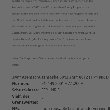
günstig hier kaufen >> Werden Sie einer unserer zufriedenen Kunden!
Atemschutzmaske 8812 von 3M ist aus dem Klassig Programm und
schützt durch Ihre traditionelle Passform hervorragend gegen Feinstäube
und Nebel - und trägt sich dabei angenehm und leicht. Ihr vorgeformter
Maskenkörper ermöglicht ein leichtes Aufsetzen und Anpassung an die
Gesichtsform. 3M Atemschutzmaske bietet höchsten Komfort, wenn es
um die Atemluft geht: Ihr integriertes Cool FLow Ausatemventil lässt
Atemwäre und Feuchtigkeit hervorragend entweichen.
Haben Sie Fragen zum Thema Atemschutz? Wir helfen Ihnen gerne
weiter!
3M™ Atemschutzmaske 8812
3M™
8812 FFP1 NR D
Normen:
EN 149:2001 + A1:2009
Schutzklasse:
FFP1 NR D
Vielf. des
4
Grenzwertes:
NR:
non reusable [ nicht wiederverwend