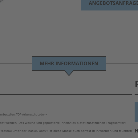
ANGEBOTSANFRAG
MEHR INFORMATIONEN
 bestellen: TOP-Arbeitsschutz.de <<
t werden. Das weiche und gepolsterte Innenvlies bietet zusätzlichen Tragekomfort.
H
itzestau unter der Maske. Damit ist diese Maske auch perfekt in in warmen und feuchten