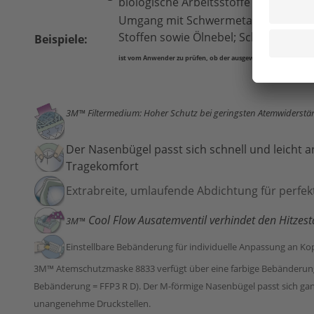
biologische Arbeitsstoffe der Risik
Umgang mit Schwermetallen, Harthol
Stoffen sowie Ölnebel; Schweißarbei
Beispiele:
ist vom Anwender zu prüfen, ob der ausgewählte Atemschutz
f
3M™ Filtermedium: Hoher Schutz bei geringsten Atemwiderst
Der Nasenbügel passt sich schnell und leicht 
Tragekomfort
Extrabreite, umlaufende Abdichtung für perfekt
Cool Flow Ausatemventil verhindet den Hitzes
3M™
Einstellbare Bebänderung für individuelle Anpassung an Ko
3M™ Atemschutzmaske 8833 verfügt über eine farbige Bebänderung, 
Bebänderung = FFP3 R D). Der M-förmige Nasenbügel passt sich ganz
unangenehme Druckstellen.