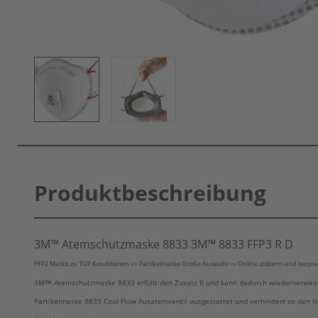
Produktbeschreibung
3M™ Atemschutzmaske 8833
3M™
8833 FFP3 R D
FFP2 Maske zu TOP Konditionen >> Partikelmaske Große Auswahl >> Online stöbern und bequem
™
3M
Atemschutzmaske 8833 erfüllt den Zusatz R und kann dadurch wiederverwende
Partikelmaske 8833 Cool-Flow Ausatemventil ausgestattet und verhindert so den H