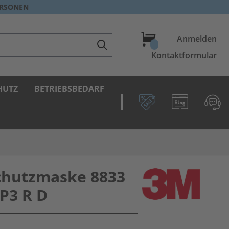
ERSONEN
Warenkorb
Anmelden
Kontaktformular
HUTZ
BETRIEBSBEDARF
hutzmaske 8833
P3 R D