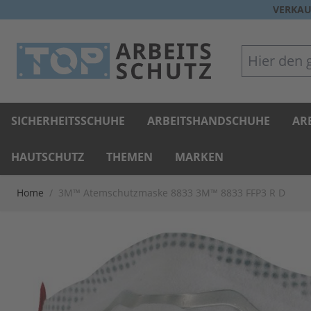
Direkt zum Inhalt
VERKAU
Hier den gan
SICHERHEITSSCHUHE
ARBEITSHANDSCHUHE
AR
HAUTSCHUTZ
THEMEN
MARKEN
Home
/
3M™ Atemschutzmaske 8833 3M™ 8833 FFP3 R D