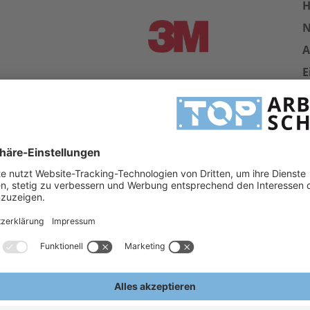
H
A
E
en der zusätzlichen
 bietet höchsten Komfort
e Anpassung an den Nasenbereich
llem Waffelmuster für einen sicheren
er
e Filterklasse
zeugende Stäube, Rauch und Aerosole
aktive Partikel, sowie luftgetragene