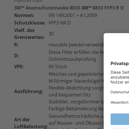
Umgebungen tragbar.
3M™ Atemschutzmaske 8833
3M™
8833 FFP3 R D
Normen:
EN 149:2001 + A1:2009
Schutzklasse:
FFP3 NR D
Vielf. des
30
Grenzwertes:
R:
reusable [wiederverwendbar]
Diese Filter erfüllen die Anforderung
D:
Dolomitstaubprüfung
VPE:
80 Stück
Weiches und gepolstertes Innenvlies
M-förmiger Nasenbügel für optimal
Flexible Abdichtung sorgt mit spezie
Ausführung:
und bequemen Sitz
Stabilder, vorgeformter Maskenkörp
Farbige Bebämderung kennzeichnet di
Gesundheitsschädliche und krebser
Art der
auf Wasser- und Ölbasis (gegen radio
Luftbelastung: