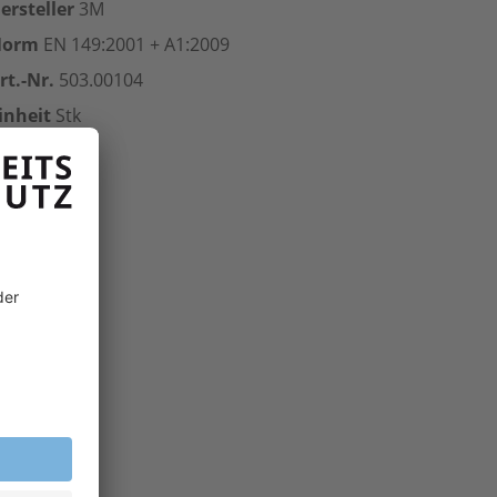
ersteller
3M
Norm
EN 149:2001 + A1:2009
rt.-Nr.
503.00104
inheit
Stk