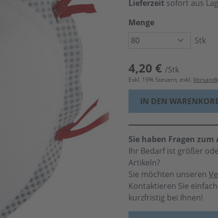
Lieferzeit
sofort aus La
Menge
Stk
4,20 €
/Stk
Exkl.
19
% Steuern, exkl.
Versand
IN DEN WARENKOR
Sie haben Fragen zum A
Ihr Bedarf ist größer o
Artikeln?
Sie möchten unseren
Ve
Kontaktieren Sie einfac
kurzfristig bei Ihnen!