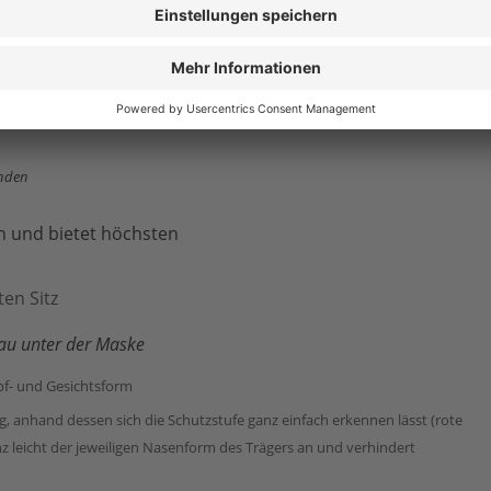
ogruppe 3 und Enzyme)
z, radioaktiven und biochemischen
ten von Edelstahl
(Bitte beachten Sie: vor Verwendung
ür den Einsatzbereich geeignet ist)
änden
an und bietet höchsten
en Sitz
tau unter der Maske
pf- und Gesichtsform
anhand dessen sich die Schutzstufe ganz einfach erkennen lässt (rote
 leicht der jeweiligen Nasenform des Trägers an und verhindert