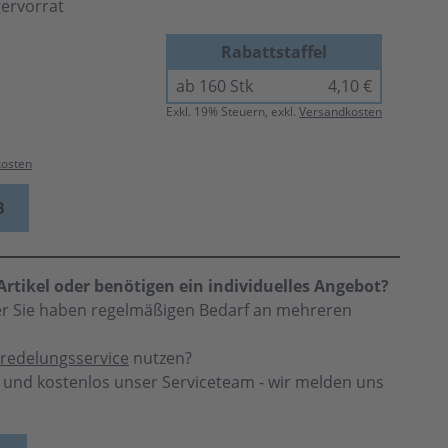
gervorrat
Rabattstaffel
ab 160 Stk
4,10 €
Exkl.
19
% Steuern, exkl.
Versandkosten
kosten
B
rtikel oder benötigen ein individuelles Angebot?
der Sie haben regelmäßigen Bedarf an mehreren
redelungsservice
nutzen?
h und kostenlos unser Serviceteam - wir melden uns