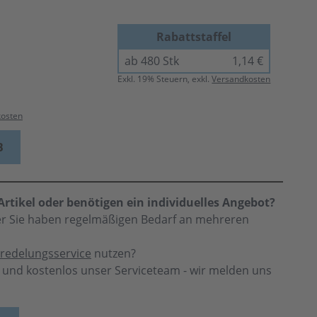
Rabattstaffel
ab 480 Stk
1,14 €
Exkl.
19
% Steuern, exkl.
Versandkosten
kosten
B
rtikel oder benötigen ein individuelles Angebot?
der Sie haben regelmäßigen Bedarf an mehreren
redelungsservice
nutzen?
h und kostenlos unser Serviceteam - wir melden uns