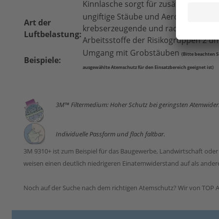
Kinnlasche sorgt für zusätzliche Pas
ungiftige Stäube und Aerosole auf Wa
Art der
krebserzeugende und radioaktive Stof
Luftbelastung:
Arbeitsstoffe der Risikogruppen 2 u
Umgang mit Grobstäuben
(Bitte beachten 
Beispiele:
ausgewählte Atemschutz
für den Einsatzbereic
h geeignet ist)
3M™ Filtermedium: Hoher Schutz bei geringsten Atemwide
Individuelle Passform und flach faltbar.
3M 9310+ ist zum Beispiel für das Baugewerbe, Landwirtschaft ode
weisen einen deutlich niedrigeren Einatemwiderstand auf als and
Noch auf der Suche nach dem richtigen Atemschutz? Wir von TOP A