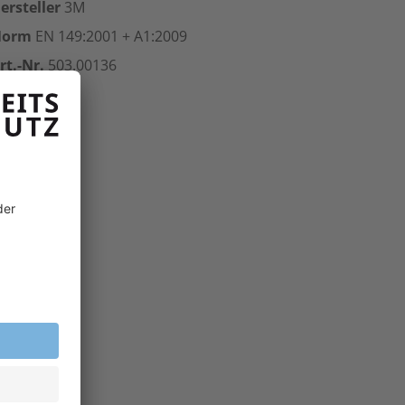
ersteller
3M
Norm
EN 149:2001 + A1:2009
rt.-Nr.
503.00136
inheit
Stk