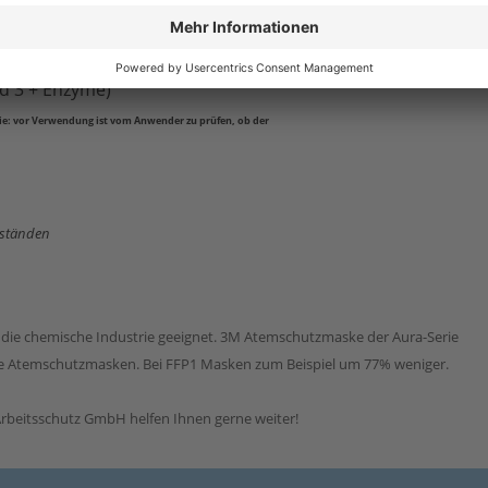
sform und sicheren Sitz
sser- und Ölbasis (nicht gegen
fe, sowie luftgetragene biologische
nd 3 + Enzyme)
Sie: vor Verwendung ist vom Anwender zu prüfen, ob der
rständen
r die chemische Industrie geeignet. 3M Atemschutzmaske der Aura-Serie
ere Atemschutzmasken. Bei FFP1 Masken zum Beispiel um 77% weniger.
rbeitsschutz GmbH helfen Ihnen gerne weiter!