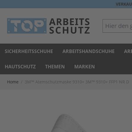
Direkt zum Inhalt
VERKAU
Hier den gan
SICHERHEITSSCHUHE
ARBEITSHANDSCHUHE
AR
HAUTSCHUTZ
THEMEN
MARKEN
Home
/
3M™ Atemschutzmaske 9310+ 3M™ 9310+ FFP1 NR D