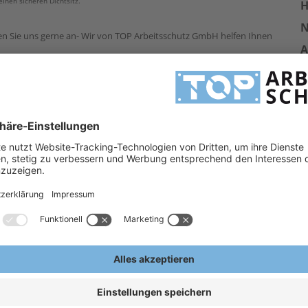
inen sicheren Dichtsitz.
H
en Sie uns gerne an- Wir von TOP Arbeitsschutz GmbH helfen Ihnen
A
E
 D
ar]
en der zusätzlichen
hme
gen von Brillen
Erlennen der Schutzstufe
ede Gesichtsform an