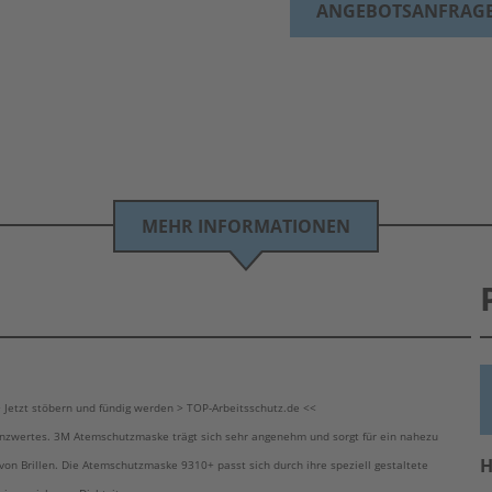
ANGEBOTSANFRAG
MEHR INFORMATIONEN
etzt stöbern und fündig werden > TOP-Arbeitsschutz.de <<
enzwertes. 3M Atemschutzmaske trägt sich sehr angenehm und sorgt für ein nahezu
H
n Brillen. Die Atemschutzmaske 9310+ passt sich durch ihre speziell gestaltete