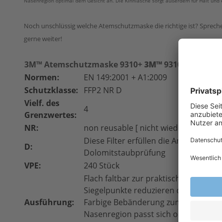
Nasenregion optimal dem Gesicht an. Die Kinnlasche sorgt außerdem für Halt und e
Noch unschlüssig welche Atemschutzmaske die richtige ist? Sprech
gerne weiter!
3M™ Atemschutz
maske 9310+
3M™
9310+ FFP1 NR
Normen:
EN 149:2001 + A1:2009
Schutzklasse:
FFP2 NR D
Vielf. des
4
Grenzwertes:
NR:
non reusable [ nicht wiederverwendb
Diese Filter erfüllen die Anforderung
D:
Dolomitstaubprüfung
VPE:
240 Stück
Flach faltbar zur praktischen Mitna
Siegelpunkte reduzieren das Beschla
Ausführung:
Farbige Bebänderung zum schnellen 
Nasenregion passt sich optimal an j