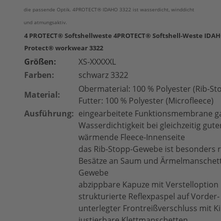
die passende Optik. 4PROTECT® IDAHO 3322 ist wasserdicht, winddicht
und atmungsaktiv.
4 PROTECT® Softshellweste 4PROTECT® Softshell-Weste IDAH
Protect® workwear 3322
Größen:
XS-XXXXXL
Farben:
schwarz 3322
Obermaterial: 100 % Polyester (Rib-Sto
Material:
Futter: 100 % Polyester (Microfleece)
Ausführung:
eingearbeitete Funktionsmembrane ga
Wasserdichtigkeit bei gleichzeitig gut
wärmende Fleece-Innenseite
das Rib-Stopp-Gewebe ist besonders r
Besätze an Saum und Ärmelmanschett
Gewebe
abzippbare Kapuze mit Verstelloption
strukturierte Reflexpaspel auf Vorder-
unterlegter Frontreißverschluss mit K
justierbare Klettmanschetten