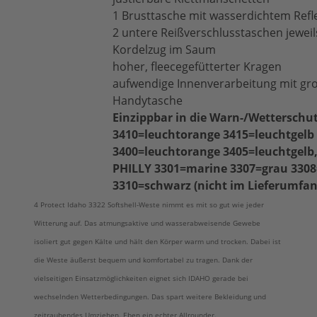
1 Brusttasche mit wasserdichtem Refl
2 untere Reißverschlusstaschen jeweil
Kordelzug im Saum
hoher, fleecegefütterter Kragen
aufwendige Innenverarbeitung mit gro
Handytasche
Einzippbar in die Warn-/Wetterschu
3410=leuchtorange 3415=leuchtgelb
3400=leuchtorange 3405=leuchtgelb,
PHILLY 3301=marine 3307=grau 330
3310=schwarz (nicht im Lieferumfan
4 Protect Idaho 3322 Softshell-Weste nimmt es mit so gut wie jeder
Witterung auf. Das atmungsaktive und wasserabweisende Gewebe
isoliert gut gegen Kälte und hält den Körper warm und trocken. Dabei ist
die Weste äußerst bequem und komfortabel zu tragen. Dank der
vielseitigen Einsatzmöglichkeiten eignet sich IDAHO gerade bei
wechselnden Wetterbedingungen. Das spart weitere Bekleidung und
zeitraubendes Umziehen. Eben ein echter Allrounder.