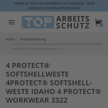
Direkt zum Inhalt
VERKAUF NUR AN GEWERBLICHE KUNDEN - KEIN
VERKAUF AN PRIVATPERSONEN
Warenk
Home
/
Arbeitskleidung
/
4 PROTECT® Softshellweste 4PROTECT® Softshell-Weste
IDAHO 4 Protect® workwear 3322
4 PROTECT®
SOFTSHELLWESTE
4PROTECT® SOFTSHELL-
WESTE IDAHO 4 PROTECT®
WORKWEAR 3322