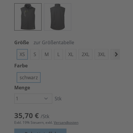
Größe
zur Größentabelle
XS
S
M
L
XL
2XL
3XL
4XL
X
Farbe
schwarz
Menge
Stk
35,70 €
/Stk
Exkl.
19
% Steuern, exkl.
Versandkosten