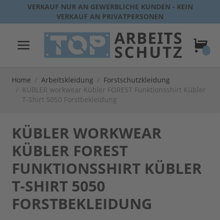
Direkt zum Inhalt
VERKAUF NUR AN GEWERBLICHE KUNDEN - KEIN
VERKAUF AN PRIVATPERSONEN
Warenk
Home
/
Arbeitskleidung
/
Forstschutzkleidung
/
KÜBLER workwear Kübler FOREST Funktionsshirt Kübler
T-Shirt 5050 Forstbekleidung
KÜBLER WORKWEAR
KÜBLER FOREST
FUNKTIONSSHIRT KÜBLER
T-SHIRT 5050
FORSTBEKLEIDUNG