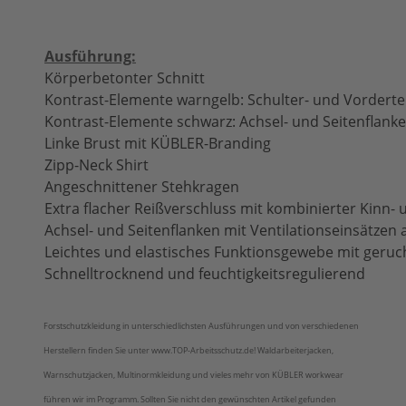
Ausführung:
Körperbetonter Schnitt
Kontrast-Elemente warngelb: Schulter- und Vordertei
Kontrast-Elemente schwarz: Achsel- und Seitenflank
Linke Brust mit KÜBLER-Branding
Zipp-Neck Shirt
Angeschnittener Stehkragen
Extra flacher Reißverschluss mit kombinierter Kinn
Achsel- und Seitenflanken mit Ventilationseinsätzen
Leichtes und elastisches Funktionsgewebe mit ger
Schnelltrocknend und feuchtigkeitsregulierend
Forstschutzkleidung in unterschiedlichsten Ausführungen und von verschiedenen
Herstellern finden Sie unter www.TOP-Arbeitsschutz.de! Waldarbeiterjacken,
Warnschutzjacken, Multinormkleidung und vieles mehr von KÜBLER workwear
führen wir im Programm. Sollten Sie nicht den gewünschten Artikel gefunden