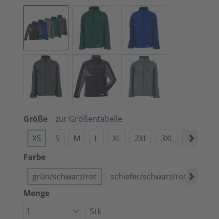
Größe
zur Größentabelle
XS
S
M
L
XL
2XL
3XL
4XL
X
Farbe
grün/schwarz/rot
schiefer/schwarz/rot
schw
Menge
Stk