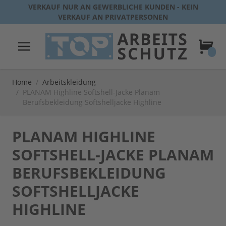
Direkt zum Inhalt
VERKAUF NUR AN GEWERBLICHE KUNDEN - KEIN
VERKAUF AN PRIVATPERSONEN
Warenk
Home
/
Arbeitskleidung
/
PLANAM Highline Softshell-Jacke Planam
Berufsbekleidung Softshelljacke Highline
PLANAM HIGHLINE
SOFTSHELL-JACKE PLANAM
BERUFSBEKLEIDUNG
SOFTSHELLJACKE
HIGHLINE