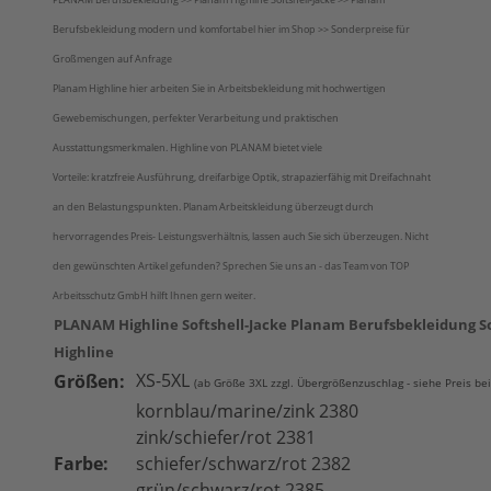
Berufsbekleidung modern und komfortabel hier im Shop >> Sonderpreise für
Großmengen auf Anfrage
Planam Highline hier arbeiten Sie in Arbeitsbekleidung mit hochwertigen
Gewebemischungen, perfekter Verarbeitung und praktischen
Ausstattungsmerkmalen. Highline von PLANAM bietet viele
Vorteile: kratzfreie Ausführung, dreifarbige Optik, strapazierfähig mit Dreifachnaht
an den Belastungspunkten. Planam Arbeitskleidung überzeugt durch
hervorragendes Preis- Leistungsverhältnis, lassen auch Sie sich überzeugen. Nicht
den gewünschten Artikel gefunden? Sprechen Sie uns an - das Team von TOP
Arbeitsschutz GmbH hilft Ihnen gern weiter.
PLANAM Highline Softshell-Jacke Planam Berufsbekleidung So
Highline
XS-5XL
Größen:
(ab Größe 3XL zzgl. Übergrößenzuschlag - siehe Preis be
kornblau/marine/zink 2380
zink/schiefer/rot 2381
Farbe:
schiefer/schwarz/rot 2382
grün/schwarz/rot 2385