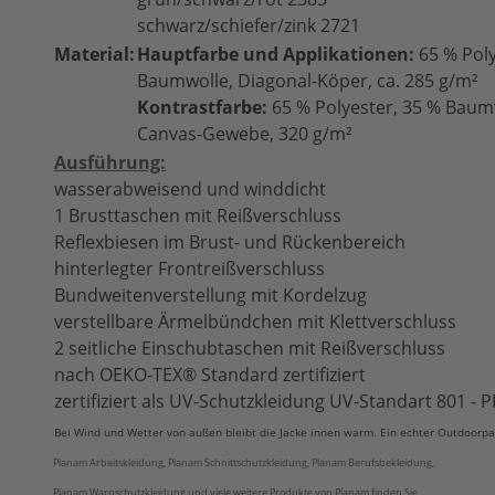
schwarz/schiefer/zink 2721
Material:
Hauptfarbe und Applikationen:
65 % Poly
Baumwolle, Diagonal-Köper, ca. 285 g/m²
Kontrastfarbe:
65 % Polyester, 35 % Baum
Canvas-Gewebe, 320 g/m²
Ausführung:
wasserabweisend und winddicht
1 Brusttaschen mit Reißverschluss
Reflexbiesen im Brust- und Rückenbereich
hinterlegter Frontreißverschluss
Bundweitenverstellung mit Kordelzug
verstellbare Ärmelbündchen mit Klettverschluss
2 seitliche Einschubtaschen mit Reißverschluss
nach OEKO-TEX® Standard zertifiziert
zertifiziert als UV-Schutzkleidung UV-Standart 801 -
Bei Wind und Wetter von außen bleibt die Jacke innen warm. Ein echter Outdoorpa
Planam Arbeitskleidung, Planam Schnittschutzkleidung, Planam Berufsbekleidung,
Planam Warnschutzkleidung und viele weitere Produkte von Planam finden Sie