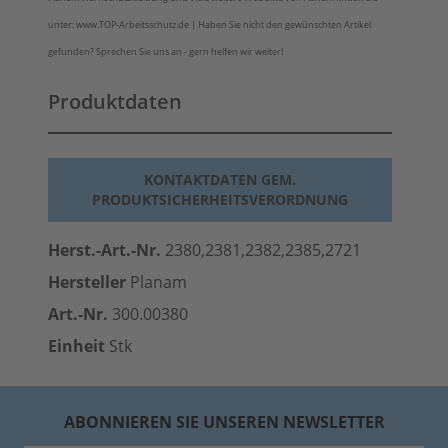
unter: www.TOP-Arbeitsschutz.de | Haben Sie nicht den gewünschten Artikel
gefunden? Sprechen Sie uns an - gern helfen wir weiter!
Produktdaten
KONTAKTDATEN GEM.
PRODUKTSICHERHEITSVERORDNUNG
Herst.-Art.-Nr.
2380,2381,2382,2385,2721
Hersteller
Planam
Art.-Nr.
300.00380
Einheit
Stk
ABONNIEREN SIE UNSEREN NEWSLETTER