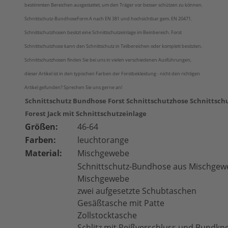
bestimmten Bereichen ausgestattet, um den Träger vor besser schützen zu können.
Schnittschutz-BundhoseForm A nach EN 381 und hochsichtbar gem. EN 20471.
Schnittschutzhosen besitzt eine Schnittschutzeinlage im Beinbereich. Forst
Schnittschutzhose kann den Schnittschutz in Teilbereichen oder komplett besitzten.
Schnittschutzhosen finden Sie bei uns in vielen verschiedenen Ausführungen,
dieser Artikel ist in den typischen Farben der Forstbekleidung - nicht den richtigen
Artikel gefunden? Sprechen Sie uns gerne an!
Schnittschutz Bundhose Forst Schnittschutzhose Schnittsch
Forest Jack
mit Schnittschutzeinlage
Größen:
46-64
Farben:
leuchtorange
Material:
Mischgewebe
Schnittschutz-Bundhose aus Mischgew
Mischgewebe
zwei aufgesetzte Schubtaschen
Gesäßtasche mit Patte
Zollstocktasche
Schlitz mit Reißverschluss und Bundkn