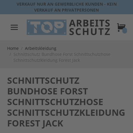
Direkt zum Inhalt
VERKAUF NUR AN GEWERBLICHE KUNDEN - KEIN
VERKAUF AN PRIVATPERSONEN
Warenk
Home
/
Arbeitskleidung
/
Schnittschutz Bundhose Forst Schnittschutzhose
Schnittschutzkleidung Forest Jack
SCHNITTSCHUTZ
BUNDHOSE FORST
SCHNITTSCHUTZHOSE
SCHNITTSCHUTZKLEIDUNG
FOREST JACK