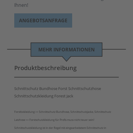
Ihnen!
ANGEBOTSANFRAGE
MEHR INFORMATIONEN
Produktbeschreibung
Schnittschutz Bundhose Forst Schnittschutzhose
Schnittschutzkleidung Forest Jack
Forstbekleidung >>
Schnittschutz Bundhose
, Schnittschutzjacke, Schnittschutz
Latzhose >> Forstschutzkleidung für Profis muss nicht teuer sein!
Schnittschutzkleidung ist in der Regel mit eingearbeitetem Schnittschutz in