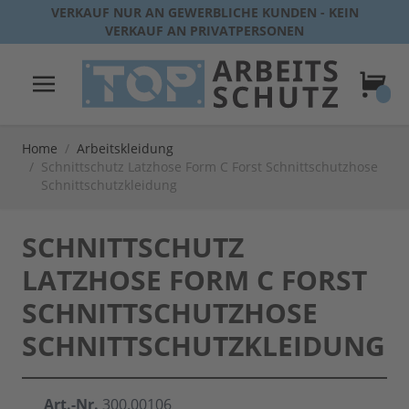
Direkt zum Inhalt
VERKAUF NUR AN GEWERBLICHE KUNDEN - KEIN
VERKAUF AN PRIVATPERSONEN
Warenk
Home
/
Arbeitskleidung
/
Schnittschutz Latzhose Form C Forst Schnittschutzhose
Schnittschutzkleidung
SCHNITTSCHUTZ
LATZHOSE FORM C FORST
SCHNITTSCHUTZHOSE
SCHNITTSCHUTZKLEIDUNG
Art.-Nr.
300.00106