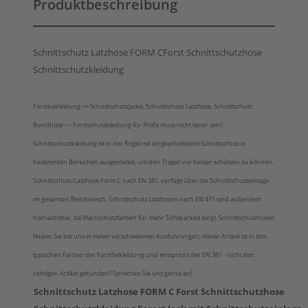
Produktbeschreibung
Schnittschutz Latzhose FORM CForst Schnittschutzhose
Schnittschutzkleidung
Forstbekleidung >> Schnittschutzjacke, Schnittschutz Latzhose, Schnittschutz
Bundhose >> Forstschutzkleidung für Profis muss nicht teuer sein!
Schnittschutzkleidung ist in der Regel mit eingearbeitetem Schnittschutz in
bestimmten Bereichen ausgestattet, um den Träger vor besser schützen zu können.
Schnittschutz-Latzhose Form C nach EN 381, verfügt über die Schnittschutzeinlage
im gesamten Beinbereich. Schnittschutz Latzhosen nach EN 471 sind außerdem
hochsichtbar, da Warnschutzfarben für mehr Sichtbarkeit sorgt. Schnittschutzhosen
finden Sie bei uns in vielen verschiedenen Ausführungen, dieser Artikel ist in den
typischen Farben der Forstbekleidung und entspricht der EN 381 - nicht den
richtigen Artikel gefunden? Sprechen Sie uns gerne an!
Schnittschutz Latzhose FORM C Forst Schnittschutzhose