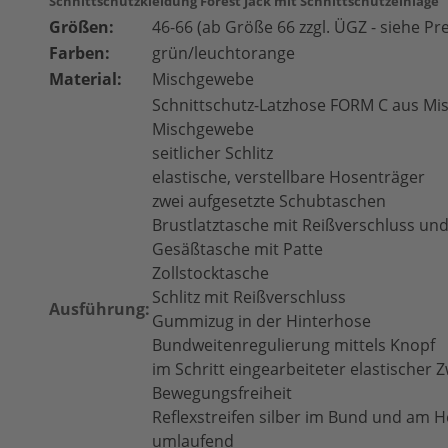
Schnittschutzkleidung Forest Jack
mit Schnittschutzeinlage
Größen:
46-66 (ab Größe 66 zzgl. ÜGZ - siehe Pr
Farben:
grün/leuchtorange
Material:
Mischgewebe
Schnittschutz-Latzhose FORM C aus M
Mischgewebe
seitlicher Schlitz
elastische, verstellbare Hosenträger
zwei aufgesetzte Schubtaschen
Brustlatztasche mit Reißverschluss und
Gesäßtasche mit Patte
Zollstocktasche
Schlitz mit Reißverschluss
Ausführung:
Gummizug in der Hinterhose
Bundweitenregulierung mittels Knopf
im Schritt eingearbeiteter elastischer 
Bewegungsfreiheit
Reflexstreifen silber im Bund und am 
umlaufend