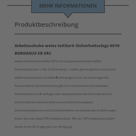
MEHR INFORMATIONEN
Produktbeschreibung
Arbeitsschuhe weiss teXXor® Sicherheitsclogs 6010
BORDEAUX SB SRC
weisse Arbeitsschuhe teXXor 6010 und das gesamte Sortiment teXXor
Sicherheitsschuhe >> hier im Onlineshop >> teXXor jetzt vergleichen und sparen
weiße Arbeitsschuhe von
teXXor
®
überzeugen durch ein hervorragendes
Preisverhältnis.
Sicherheitsschuhe gibt es in verschiedenen Schutzklassen
.
Sicherheitsschuhe SB verfügen über wasserabweisendes Obermaterial, eine
durchtrittsichere Zwischensohle und eine Zehenschutzkappe.
Sicherheitshalbschuhe und Sicherheitsstiefel in verschiedensten Ausführungen
finden Sie unter www.TOP-Arbeitsschutz.de - Wir von TOP Arbeitsschutz GmbH
stehen Ihnen für Fragen gern zur Verfügung.