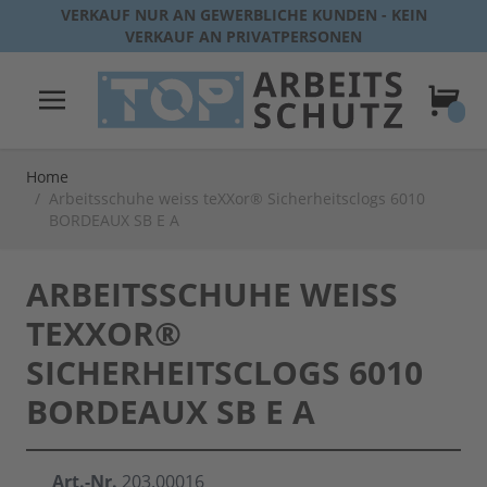
Direkt zum Inhalt
VERKAUF NUR AN GEWERBLICHE KUNDEN - KEIN
VERKAUF AN PRIVATPERSONEN
Warenk
Home
/
Arbeitsschuhe weiss teXXor® Sicherheitsclogs 6010
BORDEAUX SB E A
ARBEITSSCHUHE WEISS
TEXXOR®
SICHERHEITSCLOGS 6010
BORDEAUX SB E A
Art.-Nr.
203.00016