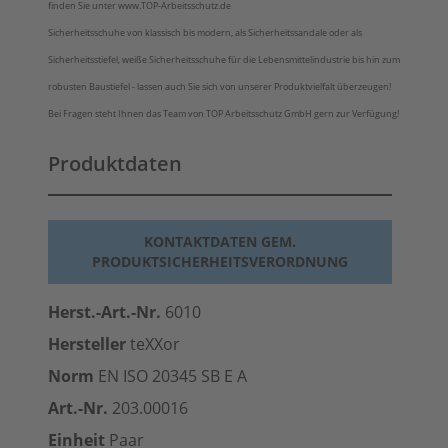
finden Sie unter www.TOP-Arbeitsschutz.de
Sicherheitsschuhe von klassisch bis modern, als Sicherheitssandale oder als
Sicherheitsstiefel, weiße Sicherheitsschuhe für die Lebensmittelindustrie bis hin zum
robusten Baustiefel - lassen auch Sie sich von unserer Produktvielfalt überzeugen!
Bei Fragen steht Ihnen das Team von TOP Arbeitsschutz GmbH gern zur Verfügung!
Produktdaten
KONTAKTDATEN GEM.
PRODUKTSICHERHEITSVERORDNUNG
Herst.-Art.-Nr.
6010
Hersteller
teXXor
Norm
EN ISO 20345 SB E A
Art.-Nr.
203.00016
Einheit
Paar