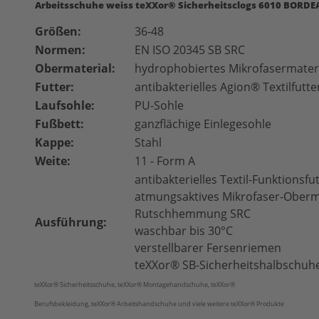
Arbeitsschuhe weiss teXXor® Sicherheitsclogs 6010
BORDEA
Größen:
36-48
Normen:
EN ISO 20345 SB
SRC
Obermaterial:
hydrophobiertes Mikrofasermateri
Futter:
antibakterielles Agion® Textilfutte
Laufsohle:
PU-Sohle
Fußbett:
ganzflächige Einlegesohle
Kappe:
Stahl
Weite:
11 - Form A
antibakterielles Textil-Funktionsfu
atmungsaktives Mikrofaser-Oberm
Rutschhemmung SRC
Ausführung:
waschbar bis 30°C
verstellbarer Fersenriemen
teXXor® SB-Sicherheitshalbschuhe
teXXor® Sicherheitsschuhe, teXXor® Montagehandschuhe, teXXor®
Berufsbekleidung, teXXor® Arbeitshandschuhe und viele weitere teXXor® Produkte