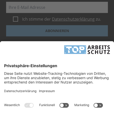
E-Mail
Ich stimme der
Datenschutzerklärung
zu.
ABONNIEREN
Dieses Formular ist durch reCAPTCHA geschützt - es gelten die
Google-
Datenschutzbestimmungen
und
-Geschäftsbedingungen
.
INFORMATIONEN
UNTERNEHMEN
RECHTLICHES
TOP ARBEITSSCHUTZ GMBH
Grashofstr. 3
24568 Kaltenkirchen
Tel.
+49 41 91/72 26 18-0
Fax +49 41 91/72 26 18-99
info@top-arbeitsschutz.de