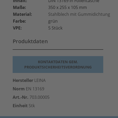
Inhalt:
DIN 13169 in Folientasche
Maße:
350 x 255 x 105 mm
Material:
Stahlblech mit Gummidichtung
Farbe:
grün
VPE:
5 Stück
Produktdaten
KONTAKTDATEN GEM.
PRODUKTSICHERHEITSVERORDNUNG
Hersteller
LEINA
Norm
EN 13169
Art.-Nr.
703.00005
Einheit
Stk