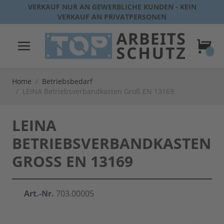
Direkt zum Inhalt
VERKAUF NUR AN GEWERBLICHE KUNDEN - KEIN
VERKAUF AN PRIVATPERSONEN
Warenk
Home
/
Betriebsbedarf
/
LEINA Betriebsverbandkasten Groß EN 13169
LEINA
BETRIEBSVERBANDKASTEN
GROSS EN 13169
Art.-Nr.
703.00005