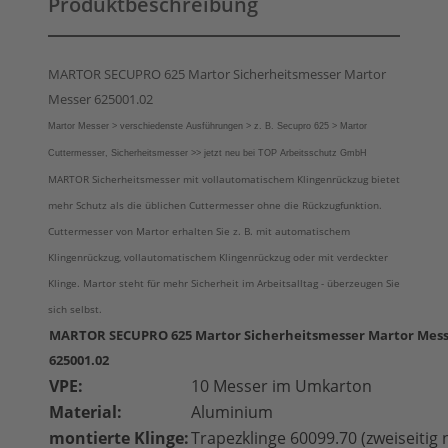
Produktbeschreibung
MARTOR SECUPRO 625 Martor Sicherheitsmesser Martor
Messer 625001.02
Martor Messer > verschiedenste Ausführungen > z. B. Secupro 625 > Martor
Cuttermesser, Sicherheitsmesser >> jetzt neu bei TOP Arbeitsschutz GmbH
MARTOR Sicherheitsmesser mit vollautomatischem Klingenrückzug bietet
mehr Schutz als die üblichen Cuttermesser ohne die Rückzugfunktion.
Cuttermesser von Martor erhalten Sie z. B. mit automatischem
Klingenrückzug, vollautomatischem Klingenrückzug oder mit verdeckter
Klinge. Martor steht für mehr Sicherheit im Arbeitsalltag - überzeugen Sie
sich selbst.
MARTOR SECUPRO 625 Martor Sicherheitsmesser Martor Mes
625001.02
VPE:
10 Messer im Umkarton
Material:
Aluminium
montierte Klinge:
Trapezklinge 60099.70 (zweiseitig 