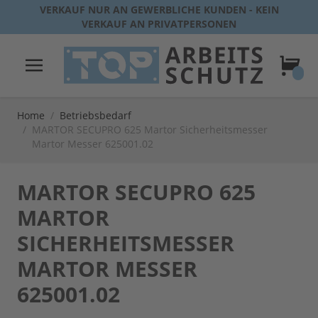
Direkt zum Inhalt
VERKAUF NUR AN GEWERBLICHE KUNDEN - KEIN
VERKAUF AN PRIVATPERSONEN
Warenk
Home
/
Betriebsbedarf
/
MARTOR SECUPRO 625 Martor Sicherheitsmesser
Martor Messer 625001.02
MARTOR SECUPRO 625
MARTOR
SICHERHEITSMESSER
MARTOR MESSER
625001.02