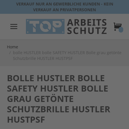
Direkt zum Inhalt
VERKAUF NUR AN GEWERBLICHE KUNDEN - KEIN
VERKAUF AN PRIVATPERSONEN
Warenk
Home
/
bolle HUSTLER bolle SAFETY HUSTLER Bolle grau getönte
Schutzbrille HUSTLER HUSTPSF
BOLLE HUSTLER BOLLE
SAFETY HUSTLER BOLLE
GRAU GETÖNTE
SCHUTZBRILLE HUSTLER
HUSTPSF