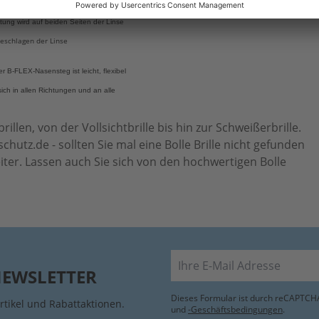
ertifizierung garantiert noch
tung wird auf beiden Seiten der Linse
eschlagen der Linse
er B-FLEX-Nasensteg ist leicht, flexibel
ich in allen Richtungen und an alle
len, von der Vollsichtbrille bis hin zur Schweißerbrille.
hutz.de - sollten Sie mal eine Bolle Brille nicht gefunden
iter. Lassen auch Sie sich von den hochwertigen Bolle
E-Mail
NEWSLETTER
Dieses Formular ist durch reCAPTCHA
rtikel und Rabattaktionen.
und
-Geschäftsbedingungen
.