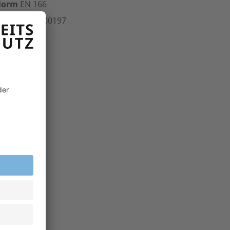
Norm
EN 166
rt.-Nr.
502.00197
inheit
Stk