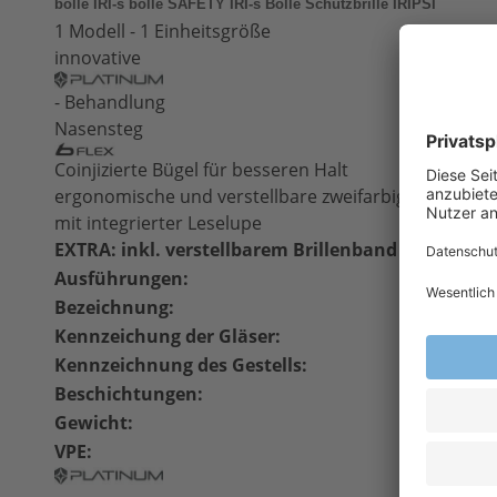
bolle IRI-s bolle SAFETY IRI-s Bolle Schutzbrille IRIPSI
1 Modell - 1 Einheitsgröße
innovative
- Behandlung
Nasensteg
Coinjizierte Bügel für besseren Halt
ergonomische und verstellbare zweifarbige Bügel: r
mit integrierter Leselupe
EXTRA: inkl. verstellbarem Brillenband
Ausführungen:
klar
Bezeichnung:
IRIPSI
Kennzeichung der Gläser:
2C-1,2 
Kennzeichnung des Gestells:
EN166 
Beschichtungen:
kratzfe
Gewicht:
27 g
VPE:
10 Stüc