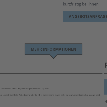
kurzfristig bei Ihnen!
ANGEBOTSANFRAG
MEHR INFORMATIONEN
chutzbrillen IRI-s >> jetzt vergleichen und sparen
e Bügel. Die Bolle Arbeitsschutzbrille IRI-s bietet somit einen sehr guten Gesichtsabschluss und liegt
H