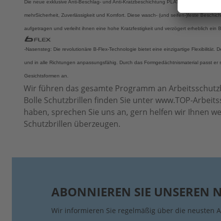
Die neue exklusive Anti-Beschlag- und Anti-Kratzbeschichtung PLATINUM mit K- und N-Z
mehr
Sicherheit, Zuverlässigkeit und Komfort. Diese wasch- (und seifen-)
feste Beschich
B
aufgetragen und
verleiht ihnen eine hohe Kratzfestigkeit und verzögert erheblich ein
-Nasensteg: Die revolutionäre B-Flex-Technologie bietet eine einzigartige Flexibilität. D
und in alle Richtungen anpassungsfähig. Durch das Formgedächtnismaterial passt er s
Gesichtsformen an.
Wir führen das gesamte Programm an Arbeitsschutzbril
Bolle Schutzbrillen finden Sie unter www.TOP-Arbeitssc
haben, sprechen Sie uns an, gern helfen wir Ihnen we
Schutzbrillen überzeugen.
ABONNIEREN SIE UNSEREN 
Wir informieren Sie regelmäßig über die neusten A