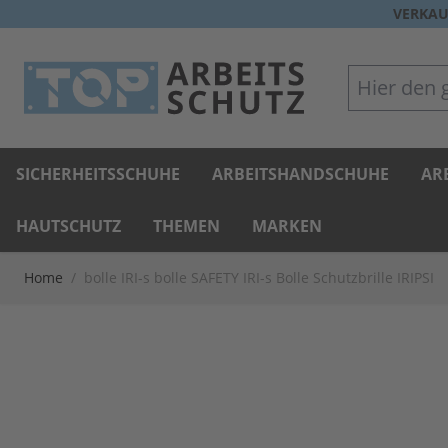
Direkt zum Inhalt
VERKAU
Hier den gan
SICHERHEITSSCHUHE
ARBEITSHANDSCHUHE
AR
HAUTSCHUTZ
THEMEN
MARKEN
Home
/
bolle IRI-s bolle SAFETY IRI-s Bolle Schutzbrille IRIPSI