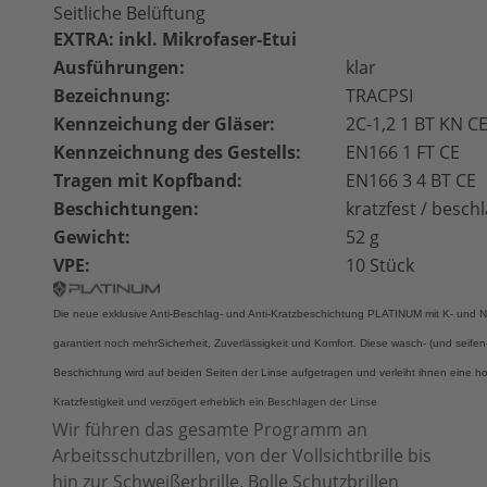
Seitliche Belüftung
EXTRA: inkl. Mikrofaser-Etui
Ausführungen:
klar
Bezeichnung:
TRACPSI
Kennzeichung der Gläser:
2C-1,2 1 BT KN C
Kennzeichnung des Gestells:
EN166 1 FT CE
Tragen mit Kopfband:
EN166 3 4 BT CE
Beschichtungen:
kratzfest / beschl
Gewicht:
52 g
VPE:
10 Stück
Die neue exklusive Anti-Beschlag- und Anti-Kratzbeschichtung PLATINUM mit K- und N-
garantiert noch mehr
Sicherheit, Zuverlässigkeit und Komfort. Diese wasch- (und seifen
Beschichtung wird auf beiden Seiten der Linse aufgetragen und
verleiht ihnen eine h
Beschlagen der Linse
Kratzfestigkeit und verzögert erheblich ein
Wir führen das gesamte Programm an
Arbeitsschutzbrillen, von der Vollsichtbrille bis
hin zur Schweißerbrille. Bolle Schutzbrillen