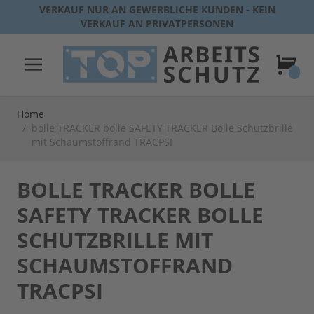
Direkt zum Inhalt
VERKAUF NUR AN GEWERBLICHE KUNDEN - KEIN
VERKAUF AN PRIVATPERSONEN
Warenk
Home
/
bolle TRACKER bolle SAFETY TRACKER Bolle Schutzbrille
mit Schaumstoffrand TRACPSI
BOLLE TRACKER BOLLE
SAFETY TRACKER BOLLE
SCHUTZBRILLE MIT
SCHAUMSTOFFRAND
TRACPSI