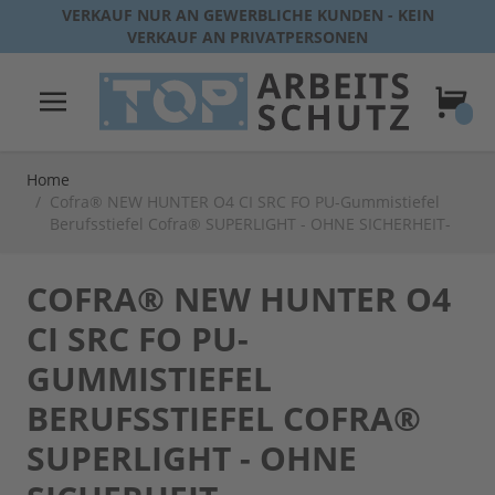
Direkt zum Inhalt
VERKAUF NUR AN GEWERBLICHE KUNDEN - KEIN
VERKAUF AN PRIVATPERSONEN
Warenk
Home
/
Cofra® NEW HUNTER O4 CI SRC FO PU-Gummistiefel
Berufsstiefel Cofra® SUPERLIGHT - OHNE SICHERHEIT-
COFRA® NEW HUNTER O4
CI SRC FO PU-
GUMMISTIEFEL
BERUFSSTIEFEL COFRA®
SUPERLIGHT - OHNE