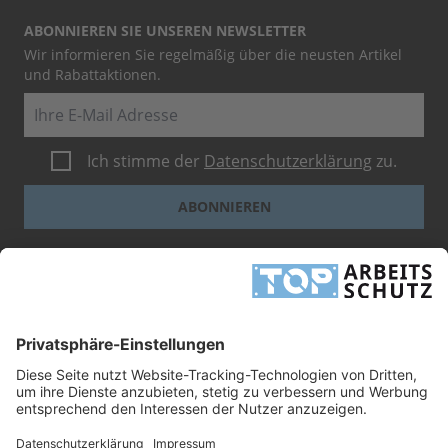
ABONNIEREN SIE UNSEREN NEWSLETTER
Wir informieren Sie regelmäßig über die neusten Artikel
und Rabattaktionen.
E-Mail
Ich stimme der
Datenschutzerklärung
zu.
ABONNIEREN
Dieses Formular ist durch reCAPTCHA geschützt - es gelten die
Google-
Datenschutzbestimmungen
und
-Geschäftsbedingungen
.
INFORMATIONEN
UNTERNEHMEN
RECHTLICHES
TOP ARBEITSSCHUTZ GMBH
Grashofstr. 3