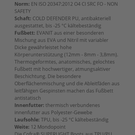
Norm:
EN ISO 20347:2012 O4 CI SRC FO - NON
SAFETY
Schaft:
COLD DEFENDER PU, antibakteriell
ausgestattet, bis -25 °C kältebeständig
Fußbett:
EVANIT aus einer besonderen
Mischung aus EVA und Nitril mit variabler
Dicke gewährleistet hohe
Körperunterstützung (12mm - 8mm - 3,8mm).
Thermogeformtes, anatomisches, gelochtes
Fußbett mit hochwertiger, atmungsaktiver
Beschichtung. Die besondere
Oberflächenmischung und die Ableitfäden aus
leitfähigen Gespinsten machen das Fußbett
antistatisch
Innenfutter:
thermisch verbundenes
innenfutter aus Polyester-Gewebe
Laufsohle:
TPU, bis -25 °C kältebeständig
Weite:
12 Mondopoint
Die Cofra® SUPERLIGHT Boots aus TPU/PU