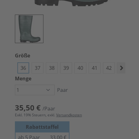
Größe
36
37
38
39
40
41
42
43
4
Menge
Paar
35,50 €
/Paar
Exkl.
19
% Steuern, exkl.
Versandkosten
Rabattstaffel
ab 5 Paar
33,00 €