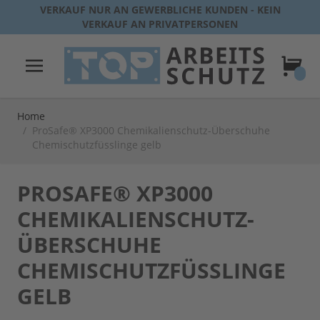
Direkt zum Inhalt
VERKAUF NUR AN GEWERBLICHE KUNDEN - KEIN
VERKAUF AN PRIVATPERSONEN
Warenk
Home
/
ProSafe® XP3000 Chemikalienschutz-Überschuhe
Chemischutzfüsslinge gelb
PROSAFE® XP3000
CHEMIKALIENSCHUTZ-
ÜBERSCHUHE
CHEMISCHUTZFÜSSLINGE
GELB