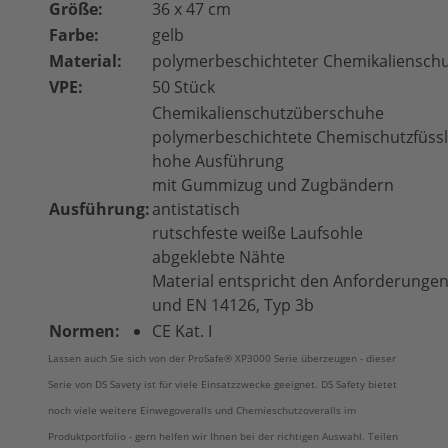
Größe:
36 x 47 cm
Farbe:
gelb
Material:
polymerbeschichteter Chemikaliensch
VPE:
50 Stück
Chemikalienschutzüberschuhe
polymerbeschichtete Chemischutzfüssl
hohe Ausführung
mit Gummizug und Zugbändern
Ausführung:
antistatisch
rutschfeste weiße Laufsohle
abgeklebte Nähte
Material entspricht den Anforderunge
und EN 14126, Typ 3b
Normen:
CE Kat. I
Lassen auch Sie sich von der ProSafe® XP3000 Serie überzeugen - dieser
Serie von DS Savety ist für viele Einsatzzwecke geeignet. DS Safety bietet
noch viele weitere Einwegoveralls und Chemieschutzoveralls im
Produktportfolio - gern helfen wir Ihnen bei der richtigen Auswahl. Teilen