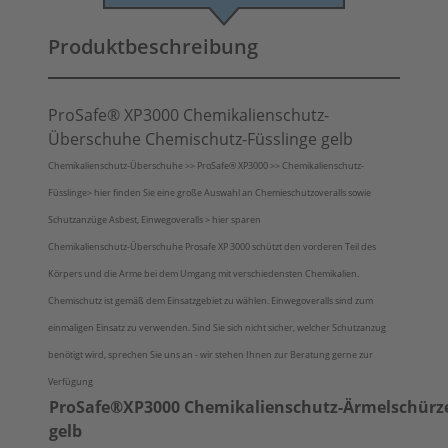
Produktbeschreibung
ProSafe® XP3000 Chemikalienschutz-
Überschuhe Chemischutz-Füsslinge gelb
Chemikalienschutz-Überschuhe >> ProSafe® XP3000 >> Chemikalienschutz-
Füsslinge> hier finden Sie eine große Auswahl an Chemieschutzoveralls sowie
Schutzanzüge Asbest, Einwegoveralls > hier sparen
Chemikalienschutz-Überschuhe Prosafe XP 3000 schützt den vorderen Teil des
Körpers und die Arme bei dem Umgang mit verschiedensten Chemikalien.
Chemischutz ist gemäß dem Einsatzgebiet zu wählen. Einwegoveralls sind zum
einmaligen Einsatz zu verwenden. Sind Sie sich nicht sicher, welcher Schutzanzug
benötigt wird, sprechen Sie uns an - wir stehen Ihnen zur Beratung gerne zur
Verfügung
ProSafe®XP3000 Chemikalienschutz-Ärmelschürz
gelb