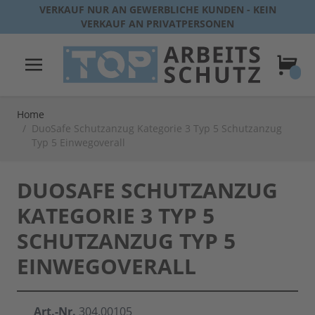
Direkt zum Inhalt
VERKAUF NUR AN GEWERBLICHE KUNDEN - KEIN
VERKAUF AN PRIVATPERSONEN
Warenk
Home
/
DuoSafe Schutzanzug Kategorie 3 Typ 5 Schutzanzug
Typ 5 Einwegoverall
DUOSAFE SCHUTZANZUG
KATEGORIE 3 TYP 5
SCHUTZANZUG TYP 5
EINWEGOVERALL
Art.-Nr.
304.00105