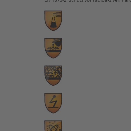
EN 1073-2, Schutz vor radioaktiven Part