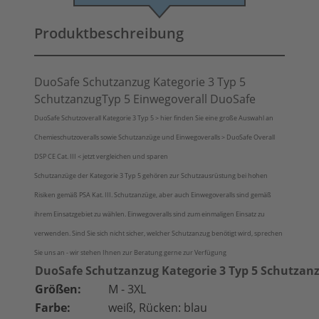
Produktbeschreibung
DuoSafe Schutzanzug Kategorie 3 Typ 5
SchutzanzugTyp 5 Einwegoverall DuoSafe
DuoSafe Schutzoverall Kategorie 3 Typ 5 > hier finden Sie eine große Auswahl an
Chemieschutzoveralls sowie Schutzanzüge und Einwegoveralls > DuoSafe Overall
DSP CE Cat. III < jetzt vergleichen und sparen
Schutzanzüge der Kategorie 3 Typ 5 gehören zur Schutzausrüstung bei hohen
Risiken gemäß PSA Kat. III. Schutzanzüge, aber auch Einwegoveralls sind gemäß
ihrem Einsatzgebiet zu wählen. Einwegoveralls sind zum einmaligen Einsatz zu
verwenden. Sind Sie sich nicht sicher, welcher Schutzanzug benötigt wird, sprechen
Sie uns an - wir stehen Ihnen zur Beratung gerne zur Verfügung
DuoSafe Schutzanzug Kategorie 3 Typ 5 Schutzanz
Größen:
M - 3XL
Farbe:
weiß, Rücken: blau