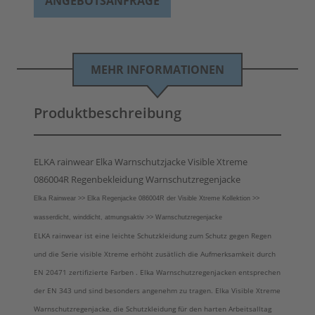
ANGEBOTSANFRAGE
MEHR INFORMATIONEN
Produktbeschreibung
ELKA rainwear Elka Warnschutzjacke Visible Xtreme
086004R Regenbekleidung Warnschutzregenjacke
Elka Rainwear >> Elka Regenjacke 086004R der Visible Xtreme Kollektion >>
wasserdicht, winddicht, atmungsaktiv >> Warnschutzregenjacke
ELKA rainwear ist eine leichte Schutzkleidung zum Schutz gegen Regen
und die Serie visible Xtreme erhöht zusätlich die Aufmerksamkeit durch
EN 20471 zertifizierte Farben . Elka Warnschutzregenjacken entsprechen
der EN 343 und sind besonders angenehm zu tragen. Elka Visible Xtreme
Warnschutzregenjacke, die Schutzkleidung für den harten Arbeitsalltag