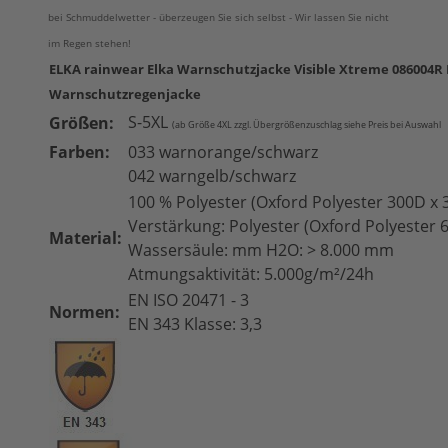
bei Schmuddelwetter - überzeugen Sie sich selbst - Wir lassen Sie nicht
im Regen stehen!
ELKA rainwear Elka Warnschutzjacke Visible Xtreme 086004R
Warnschutzregenjacke
S-5XL
Größen:
(
ab Größe 4XL zzgl. Übergrößenzuschlag siehe Preis bei Auswahl
Farben:
033 warnorange/schwarz
042 warngelb/schwarz
100 % Polyester (Oxford Polyester 300D x 
Verstärkung: Polyester (Oxford Polyester 
Material:
Wassersäule: mm H2O: > 8.000 mm
Atmungsaktivität: 5.000g/m²/24h
EN ISO 20471 - 3
Normen:
EN 343 Klasse: 3,3