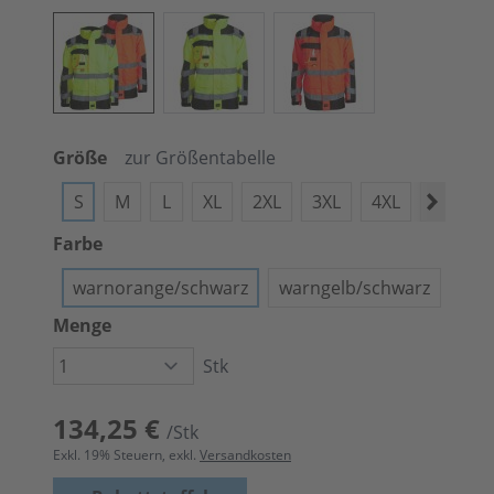
Größe
zur Größentabelle
S
M
L
XL
2XL
3XL
4XL
XXXXXL
Farbe
warnorange/schwarz
warngelb/schwarz
Menge
Stk
134,25 €
/Stk
Exkl.
19
% Steuern, exkl.
Versandkosten