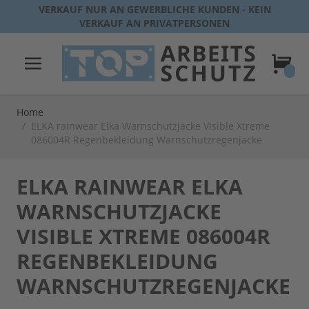
Direkt zum Inhalt
VERKAUF NUR AN GEWERBLICHE KUNDEN - KEIN
VERKAUF AN PRIVATPERSONEN
Warenk
Home
/
ELKA rainwear Elka Warnschutzjacke Visible Xtreme
086004R Regenbekleidung Warnschutzregenjacke
ELKA RAINWEAR ELKA
WARNSCHUTZJACKE
VISIBLE XTREME 086004R
REGENBEKLEIDUNG
WARNSCHUTZREGENJACKE