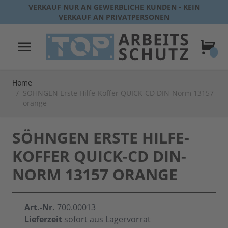
Direkt zum Inhalt
VERKAUF NUR AN GEWERBLICHE KUNDEN - KEIN
VERKAUF AN PRIVATPERSONEN
Warenk
Home
/
SÖHNGEN Erste Hilfe-Koffer QUICK-CD DIN-Norm 13157
orange
SÖHNGEN ERSTE HILFE-
KOFFER QUICK-CD DIN-
NORM 13157 ORANGE
Art.-Nr.
700.00013
Lieferzeit
sofort aus Lagervorrat