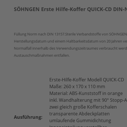
SÖHNGEN Erste Hilfe-Koffer QUICK-CD
DIN-
Füllung Norm nach DIN 13157.Sterile Verbandstoffe von SÖHNGEN
Herstellungsdatum und einem Haltbarkeitsdatum von 20 Jahren ver
Normalfall innerhalb des Verwendungszeitraumes verbraucht wer
Austauschmaßnahmen entfallen.
Erste-Hilfe-Koffer Modell QUICK-CD
Maße: 260 x 170 x 110 mm
Material: ABS-Kunststoff in orange
inkl. Wandhalterung mit 90° Stopp-A
zwei gleich große Kofferschalen
transparente Abdeckplatten
Ausführung:
umlaufende Gummidichtung