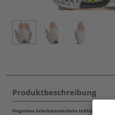
Produktbeschreibung
Fingerlose Arbeitshandschuhe teXXor
®
1164 Fa