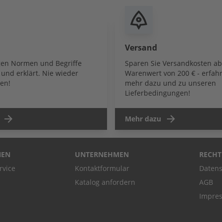
Versand
igen Normen und Begriffe
Sparen Sie Versandkosten a
und erklärt. Nie wieder
Warenwert von 200 € - erfahr
en!
mehr dazu und zu unseren
Lieferbedingungen!
Mehr dazu
NEN
UNTERNEHMEN
RECHT
rvice
Kontaktformular
Datens
Katalog anfordern
AGB
Impre