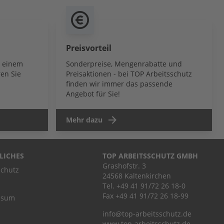
Preisvorteil
b einem
Sonderpreise, Mengenrabatte und
en Sie
Preisaktionen - bei TOP Arbeitsschutz
finden wir immer das passende
Angebot für Sie!
Mehr dazu
LICHES
TOP ARBEITSSCHUTZ GMBH
Grashofstr. 3
chutz
24568 Kaltenkirchen
Tel.
+49 41 91/72 26 18-0
Fax +49 41 91/72 26 18-99
ssum
info@top-arbeitsschutz.de
www.top-arbeitsschutz.de