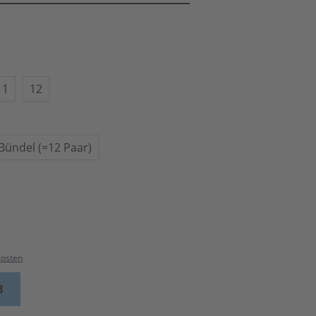
11
12
Bündel (=12 Paar)
kosten
B