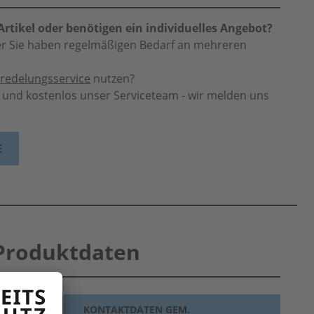
rtikel oder benötigen ein individuelles Angebot?
der Sie haben regelmäßigen Bedarf an mehreren
redelungsservice
nutzen?
h und kostenlos unser Serviceteam - wir melden uns
E
Produktdaten
KONTAKTDATEN GEM.