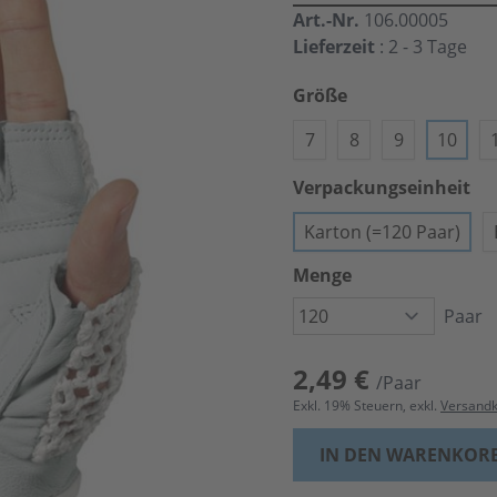
Art.-Nr.
106.00005
Lieferzeit
: 2 - 3 Tage
Größe
7
8
9
10
Verpackungseinheit
Karton (=120 Paar)
Menge
Paar
2,49 €
/Paar
Exkl.
19
% Steuern, exkl.
Versand
IN DEN WARENKOR