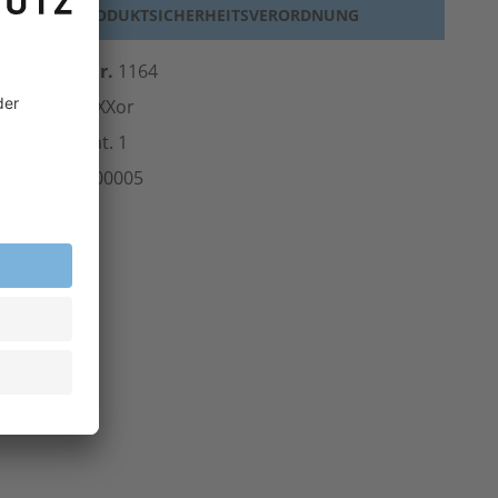
PRODUKTSICHERHEITSVERORDNUNG
erst.-Art.-Nr.
1164
ersteller
teXXor
Norm
PSA-Kat. 1
rt.-Nr.
106.00005
inheit
Paar