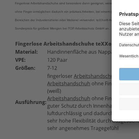
Fingerlose Arbeitshandschuhe sind besonders dann geeignet, wenn die Hand geschützt
ohne Finger ermöglichen dadurch ein präzises Arbeiten, bei einem gewissen Schutz d
Bereichen der Industienäherei oder Weberei verwendet.
teXXor
®
Arbeitshandschuhe ste
Sonderpreis für größere Mengen bei TOP Arbeitsschutz GmbH an.
Fingerlose Arbeitshandschuhe teXXor
®
1164 Fa
Material:
Handinnenfläche aus Nappaleder
VPE:
120 Paar
Größen:
7-12
fingerloser
Arbeitshandschuh
mit Vers
Arbeitshandschuh
ohne Fingerkuppen m
(weiß)
Arbeitshandschuh
ohne Finger mit ca.
Ausführung:
guter Schutz durch Innenhandverstär
luftdurchlässig und dadurch sehr atmu
sehr hohe Flexibilität durch ausgesuch
sehr angenehmes Tragegefühl