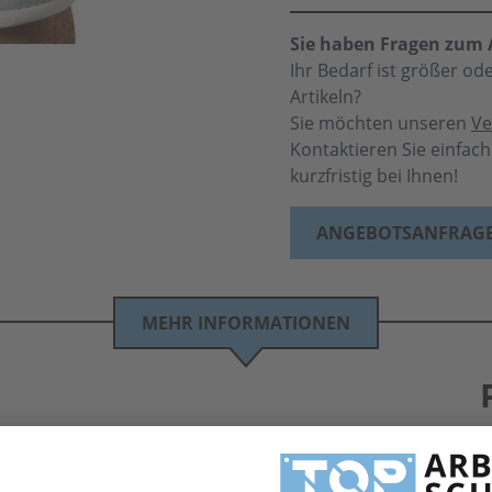
Sie haben Fragen zum A
Ihr Bedarf ist größer o
Artikeln?
Sie möchten unseren
Ve
Kontaktieren Sie einfac
kurzfristig bei Ihnen!
ANGEBOTSANFRAG
MEHR INFORMATIONEN
hrradhandschuhe