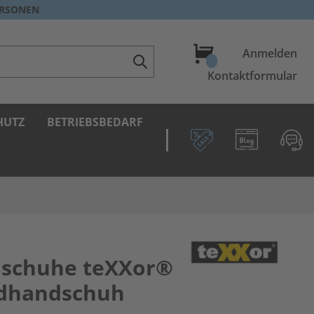
ERSONEN
Warenkorb
Anmelden
Kontaktformular
HUTZ
BETRIEBSBEDARF
dschuhe teXXor®
adhandschuh