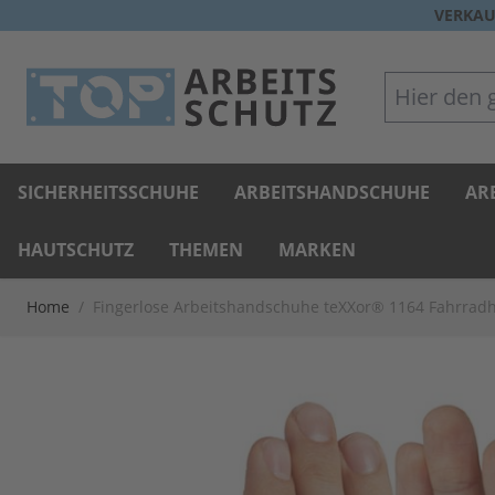
Direkt zum Inhalt
VERKAU
Hier den gan
SICHERHEITSSCHUHE
ARBEITSHANDSCHUHE
AR
HAUTSCHUTZ
THEMEN
MARKEN
Home
/
Fingerlose Arbeitshandschuhe teXXor® 1164 Fahrra