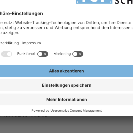
 werden soll, aber man das Fingerspitzengefühl für die Arbeit benötigt. Arbeitshandschuhe
er Handinnen u. -oberfläche. Arbeitshandschuhe ohne Fingerkuppen werden häufig in der
H
hen für ein hervorragendes Preis-Leistungs-Verhältnis, fragen Sie gern Ihren individuellen
H
hrradhandschuhe
A
E
tärkung
it gehäkeltem Oberteil
 16 cm Länge
kung
ngsaktiv
te Nappalederqualität