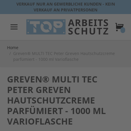
Direkt zum Inhalt
VERKAUF NUR AN GEWERBLICHE KUNDEN - KEIN
VERKAUF AN PRIVATPERSONEN
Warenk
Home
/
Greven® MULTI TEC Peter Greven Hautschutzcreme
parfümiert - 1000 ml Varioflasche
GREVEN® MULTI TEC
PETER GREVEN
HAUTSCHUTZCREME
PARFÜMIERT - 1000 ML
VARIOFLASCHE