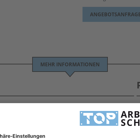
ANGEBOTSANFRAG
MEHR INFORMATIONEN
 250 ml Tube
0 ml Tube zu TOP Koditionen. Eine große Auswahl an Hautschutzprodukten von Peter
ren.
 -
H