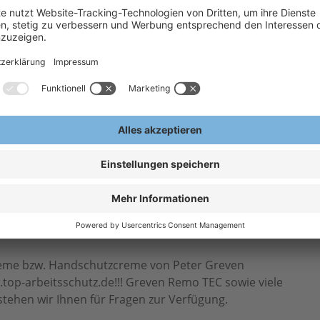
H
A
zpartikeln
E
ng
en oder trockenen
 Lacke, Farben, Teer, Ruß und
eme bzw. Handschutzcreme von Peter Greven
top-arbeitsschutz.de!!! Greven Remo TEC sowie viele
tehen wir Ihnen für Fragen zur Verfügung.