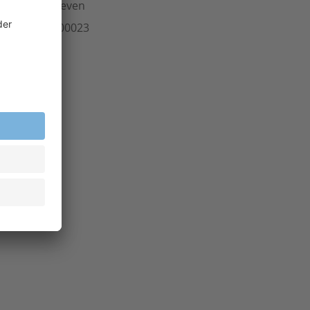
ersteller
greven
rt.-Nr.
704.00023
inheit
Stk