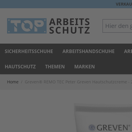
Direkt zum Inhalt
VERKAU
Hier den gan
SICHERHEITSSCHUHE
ARBEITSHANDSCHUHE
AR
HAUTSCHUTZ
THEMEN
MARKEN
Home
/
Greven® REMO TEC Peter Greven Hautschutzcreme - 