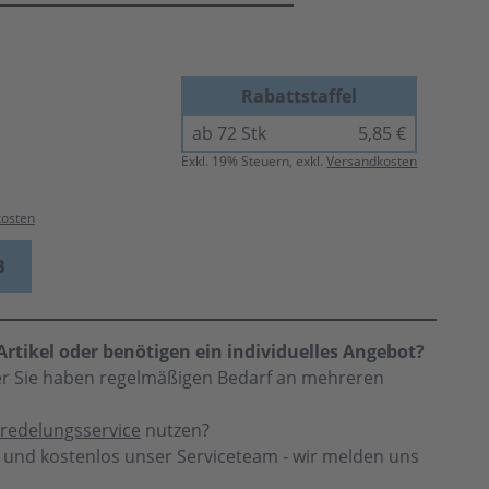
Rabattstaffel
ab 72 Stk
5,85 €
Exkl.
19
% Steuern, exkl.
Versandkosten
kosten
B
rtikel oder benötigen ein individuelles Angebot?
der Sie haben regelmäßigen Bedarf an mehreren
redelungsservice
nutzen?
h und kostenlos unser Serviceteam - wir melden uns