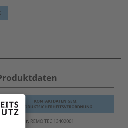
E
Produktdaten
KONTAKTDATEN GEM.
PRODUKTSICHERHEITSVERORDNUNG
erst.-Art.-Nr.
REMO TEC 13402001