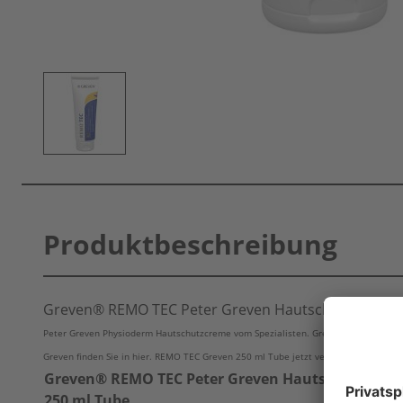
Produktbeschreibung
Greven® REMO TEC Peter Greven Hautschutzcreme -
Peter Greven Physioderm Hautschutzcreme vom Spezialisten. Greven REMO TEC 25
Greven finden Sie in hier. REMO TEC Greven 250 ml Tube jetzt vergleichen und spa
Greven® REMO TEC Peter Greven Hautschutzcreme
250 ml Tube