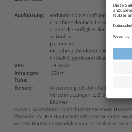
Ausführung:
verhindert die Anhaftung von Schmut
erleichtert deutlich die Handreinigu
erhöht die Griffigkeit der Hände
silikonfrei
parfümiert
mit schmutzbindenden Emulgatoren
enthält Glyzerin und Allantoin
VPE:
24 Stück
Inhalt pro
250 ml
Tube:
Einsatz:
Anwendung bei stark haftenden ölig
Verschmutzungen, z. B. durch Altöle,
Bitumen
Greven Hautschutz, Hautschutzcreme sowie Handcr
Physioderm - IHR Hautschutz erhalten Sie unter www.
weitere Hautschutzprodukte vom Spezialisten. Gern s