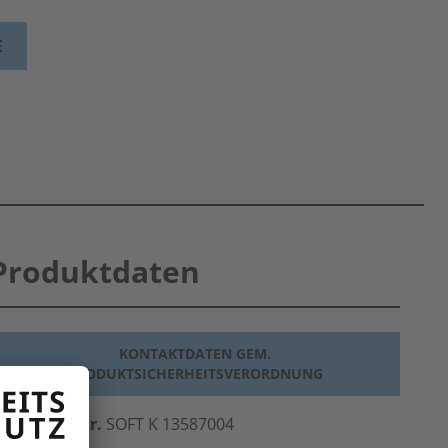
E
Produktdaten
KONTAKTDATEN GEM.
PRODUKTSICHERHEITSVERORDNUNG
erst.-Art.-Nr.
SOFT K 13587004