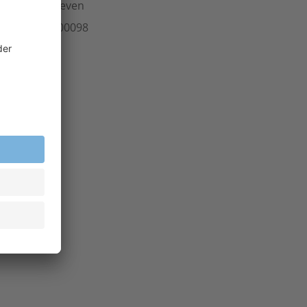
ersteller
greven
rt.-Nr.
704.00098
inheit
Stk