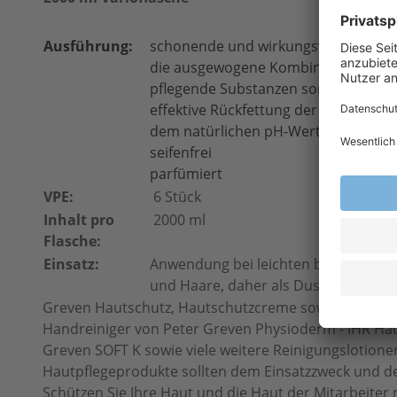
Ausführung:
schonende und wirkungsvolle Reini
die ausgewogene Kombination hochw
pflegende Substanzen sorgen währe
effektive Rückfettung der Haut
dem natürlichen pH-Wert der mensc
seifenfrei
parfümiert
VPE:
6 Stück
Inhalt pro
2000 ml
Flasche:
Einsatz:
Anwendung bei leichten bis mittlere
und Haare, daher als Duschgel beste
Greven Hautschutz, Hautschutzcreme sowie Handcr
Handreiniger von Peter Greven Physioderm - IHR Haut
Greven SOFT K sowie viele weitere Reinigungslotione
Hautpflegeprodukte sollten dem Einsatzzweck und
Schützen Sie Ihre Haut und die Haut der Mitarbeiter