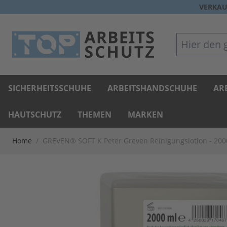
Direkt zum Inhalt
VERKAU
Hier den gan
SICHERHEITSSCHUHE
ARBEITSHANDSCHUHE
AR
HAUTSCHUTZ
THEMEN
MARKEN
Home
/
GREVEN® SOFT K Peter Greven Reinigungslotion - 2000