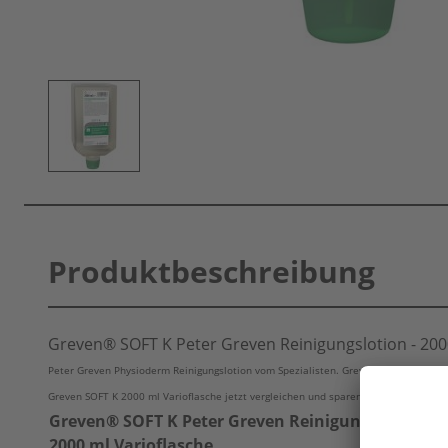
Produktbeschreibung
Greven® SOFT K Peter Greven Reinigungslotion - 200
Peter Greven Physioderm Reinigungslotion vom Spezialisten. Greven SOFT K zu TOP 
Greven SOFT K 2000 ml Varioflasche jetzt vergleichen und sparen.
Greven® SOFT K Peter Greven Reinigungslotion -
2000 ml Varioflasche