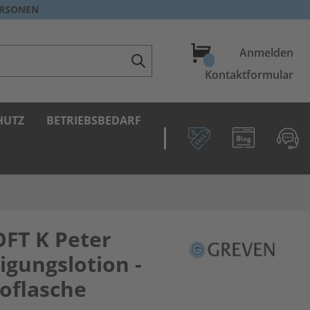
ERSONEN
Warenkorb
Anmelden
Kontaktformular
HUTZ
BETRIEBSBEDARF
FT K Peter
igungslotion -
ioflasche