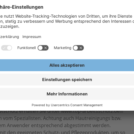
H
A
gung von Haut und Haaren durch
E
ertiger Waschrohstoffe
nd der Anwendung für eine
hlichen Haut angepasst
n Verschmutzungen, ideal für Haut
ns geeignet
eme bzw. Handschutzcreme, Hautreiniger und
schutz erhalten Sie unter www.top-arbeitsschutz.de!!!
n vom Spezialisten. Achtung auch Hautreinigungs bzw.
 dem Anwender entsprechend abgestimmt werden.
 mit den geeigneten Schutz- und Pflegeprodukten, um so