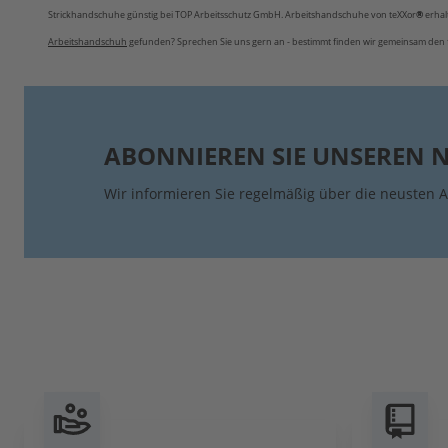
Strickhandschuhe günstig bei TOP Arbeitsschutz GmbH. Arbeitshandschuhe von teXXor
®
erhal
Arbeitshandschuh
gefunden? Sprechen Sie uns gern an - bestimmt finden wir gemeinsam den 
ABONNIEREN SIE UNSEREN 
Wir informieren Sie regelmäßig über die neusten A