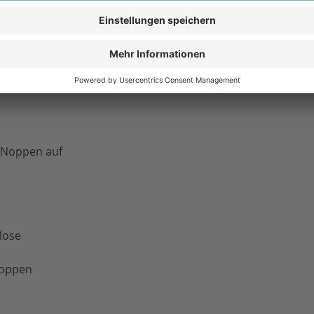
olyvinylchlorid (Noppen)
C-Noppen auf
lose
­Noppen