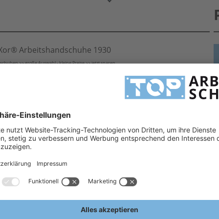
Xor® Arbeitshandschuhe 1930
huhen >> große Auswahl - kleine Preise >> jetzt sparen
schuhe, Mittelstrickhandschuhe und Grobstrickhandschuhe. Handschuhe mit Noppen sorgen für ein
H
30 überzeugen Sie sich selbst!
Gern stehen wir Ihnen bei Fragen hilfreich zur Seite!
H
teXXor® Arbeitshandschuhe
A
Risiken
E