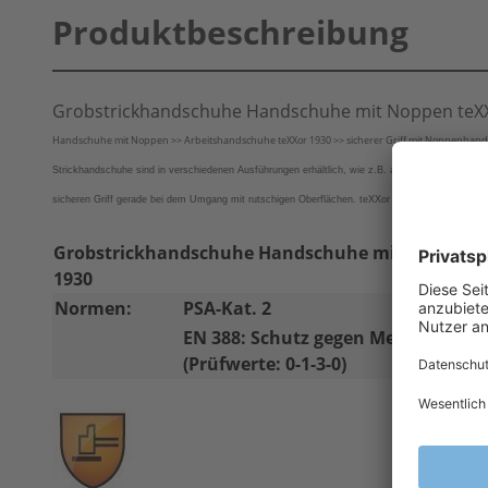
Produktbeschreibung
Grobstrickhandschuhe Handschuhe mit Noppen teX
Handschuhe mit Noppen >> Arbeitshandschuhe teXXor 1930 >> sicherer Griff mit Noppenhandsc
Strickhandschuhe sind in verschiedenen Ausführungen erhältlich, wie z.B. als Feinstrickhand
sicheren Griff gerade bei dem Umgang mit rutschigen Oberflächen. teXXor Arbeitshandschuh 19
Grobstrickhandschuhe Handschuhe mit Noppen 
1930
Normen:
PSA-Kat. 2
EN 388: Schutz gegen Mechanische 
(Prüfwerte: 0-1-3-0)