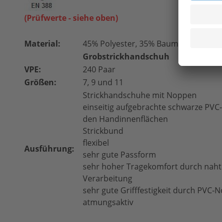
(Prüfwerte - siehe oben)
Material:
45% Polyester, 35% Baumwolle, 20% P
Grobstrickhandschuh
VPE:
240 Paar
Größen:
7, 9 und 11
Strickhandschuhe mit Noppen
einseiti­g aufgebrachte schwarze ­PV
den Handinnenflächen
Strickbund
flexibel
Ausführung:
sehr gute Passform
sehr hoher Tragekomfort durch naht
Verarbeitung
sehr gute Grifffestigkeit durch PVC-
atmungsaktiv