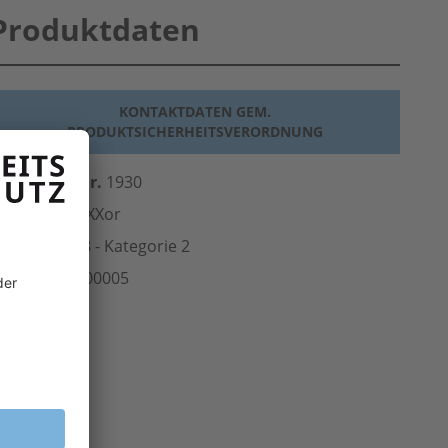
Produktdaten
KONTAKTDATEN GEM.
PRODUKTSICHERHEITSVERORDNUNG
erst.-Art.-Nr.
1930
ersteller
teXXor
Norm
EN 388 - Kategorie 2
rt.-Nr.
108.00005
inheit
Paar