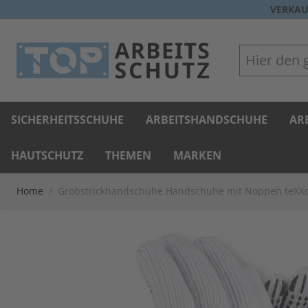
Direkt zum Inhalt
VERKAU
Hier den gan
SICHERHEITSSCHUHE
ARBEITSHANDSCHUHE
AR
HAUTSCHUTZ
THEMEN
MARKEN
Home
/
Grobstrickhandschuhe Handschuhe mit Noppen teXX