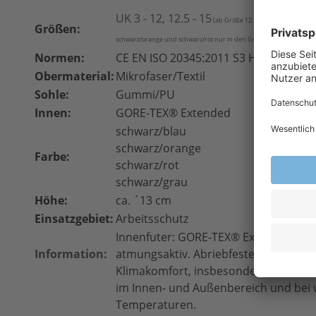
UK 3 - 12, 12.5 - 15
(ab Größe 12.5 zzgl. ÜGZ siehe Aus
Größen:
schwarz/orange und schwarz/rot nur in den Größen 4 - 12 erhältlic
Normen:
CE EN ISO 20345:2011 S3 HRO HI CI W
Obermaterial:
Mikrofaser/Textil
Sohle:
Gummi/PU
Innen:
GORE-TEX
® Extended
schwarz/blau
schwarz/orange
Farbe:
schwarz/rot
schwarz/grau
Höhe:
ca. ´13 cm
Einsatzgebiet:
Arbeitsschutz
Innenfuter: GORE-TEX® Extended; wa
Information:
atmungsaktiv. Abriebfester Futtersto
Klimakomfort, insbesondere für flexi
im Innen- und Außenbereich und bei
Temperaturen.