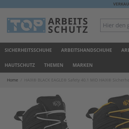
Direkt zum Inhalt
VERKAU
Hier den gan
SICHERHEITSSCHUHE
ARBEITSHANDSCHUHE
AR
HAUTSCHUTZ
THEMEN
MARKEN
Home
/
HAIX® BLACK EAGLE® Safety 40.1 MID HAIX® Sicherh