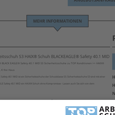
ANGEBOTSANFRAG
MEHR INFORMATIONEN
eitsschuh S3 HAIX® Schuh BLACKEAGLE® Safety 40.1 MID
 BLACK EAGLE® Safety 40.1 MID S3 Sicherheitsschuhe zu TOP Konditionen >> HAIX®
 € frei Haus
H
ety 40.1 MID ist ein Sicherheitsschuhe der Schutzklasse S3. Sicherheitsschuhe S3 sind mit einer
LE Safety 40.1 MID ein HAIX® Schuh ohne Kompromisse - Lassen auch Sie sich von dem
H
A
erheitsschuhe S3
E