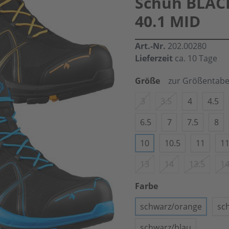
Schuh BLAC
40.1 MID
Art.-Nr.
202.00280
Lieferzeit
ca. 10 Tage
Größe
zur Größentabe
3
3.5
4
4.5
6.5
7
7.5
8
10
10.5
11
11
13
14
13.5
14
Farbe
schwarz/orange
sc
schwarz/blau