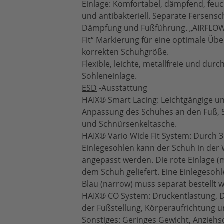
Einlage: Komfortabel, dämpfend, feuc
und antibakteriell. Separate Fersensc
Dämpfung und Fußführung. „AIRFLOW“
Fit“ Markierung für eine optimale Üb
korrekten Schuhgröße.
Flexible, leichte, metallfreie und du
Sohleneinlage.
ESD
-Ausstattung
HAIX® Smart Lacing: Leichtgängige un
Anpassung des Schuhes an den Fuß, S
und Schnürsenkeltasche.
HAIX® Vario Wide Fit System: Durch 
Einlegesohlen kann der Schuh in der W
angepasst werden. Die rote Einlage (
dem Schuh geliefert. Eine Einlegesohl
Blau (narrow) muss separat bestellt 
HAIX® CO System: Druckentlastung, 
der Fußstellung, Körperaufrichtung 
Sonstiges: Geringes Gewicht, Anziehs