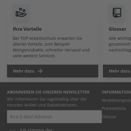
Ihre Vorteile
Glossar
Bei TOP Arbeitsschutz erwarten Sie
Alle wicht
allerlei Vorteile, zum Beispiel
gesammelt 
Mengenrabatte, schneller Versand und
nachschlag
viele weitere Services
Mehr dazu
Mehr dazu
ABONNIEREN SIE UNSEREN NEWSLETTER
INFORMATIO
Wir informieren Sie regelmäßig über die
Veredelungsse
neusten Artikel und Rabattaktionen.
Preisvorteile
E-Mail
Glossar
Ich stimme der