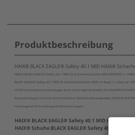
Produktbeschreibung
HAIX® BLACK EAGLE® Safety 40.1 MID HAIX® Sicherh
HAIX® BLACK EAGLE® Safety 40.1 MID S3 Sicherheitsschuhe HIER GÜNSTIG >> HAIX®
BLACK EAGLE® Safety 40.1 MID S3 Sicherheitsschuhe HIER im Shop >> schon ab 100,
HAIX® Sicherheitsschuhe überzeugen durch hervorragende Qualität. Das Modell BLACK EAGLE Saf
Zehenschutzkappe und einer durchtrittsicheren Zwischensohle ausgestattet. HAIX® BLACK EAG
hervorragendn Preis-Leistungsverhältnis überzeugen!
HAIX® BLACK EAGLE® Safety 40.1 MID HAIX® Sich
HAIX® Schuhe BLACK EAGLE® Safety 40.1 MID