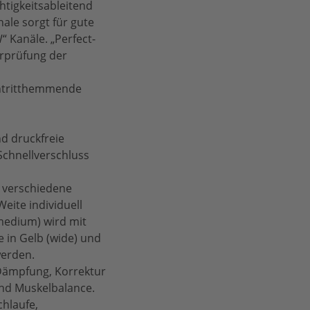
htigkeitsableitend
hale sorgt für gute
 Kanäle. „Perfect-
erprüfung der
rchtritthemmende
d druckfreie
chnellverschluss
3 verschiedene
eite individuell
medium) wird mit
e in Gelb (wide) und
werden.
Dämpfung, Korrektur
und Muskelbalance.
chlaufe,