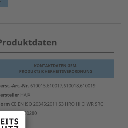
E
Produktdaten
KONTAKTDATEN GEM.
PRODUKTSICHERHEITSVERORDNUNG
erst.-Art.-Nr.
610015,610017,610018,610019
ersteller
HAIX
Norm
CE EN ISO 20345:2011 S3 HRO HI CI WR SRC
rt.-Nr.
202.00280
inheit
Paar