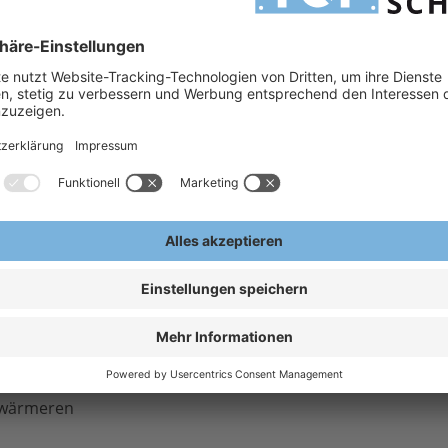
wahl)
h
R SRC
sserdicht und hoch
ff mit höchstem
blen Wechseleinsatz
 wärmeren