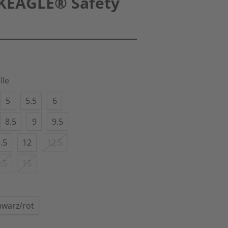
KEAGLE® Safety
lle
5
5.5
6
8.5
9
9.5
.5
12
12.5
.5
15
hwarz/rot