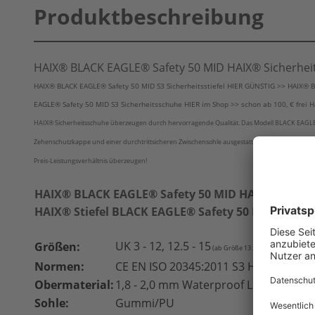
Produktbeschreibung
HAIX® BLACK EAGLE® Safety 50 MID HAIX® Sicherheits
HAIX® BLACK EAGLE® Safety 50 MID S3 Sicherheitsstiefel HIER GÜNSTIG >> HAIX® B
EAGLE® Safety 50 MID S3 Sicherheitsschuhe HIER im Shop >> schon ab 100, € frei 
HAIX® Sicherheitsschuhe überzeugen durch hervorragende Qualität. Das Modell BLACK EAGLE Safe
Zehenschutzkappe und einer durchtrittsicheren Zwischensohle ausgestattet. HAIX® BLACK EAG
Preis-Leistungsverhältnis überzeugen!
HAIX® BLACK EAGLE® Safety 50 MID HAIX® Sicherhe
HAIX® Stiefel BLACK EAGLE® Safety 50 MID
UK 3 - 12, 12.5 - 15
Größen:
(ab Größe 13 zzgl. ÜGZ siehe Ausw
Normen:
CE EN ISO 20345:2011 S3 HRO HI CI W
Obermaterial:
1,8 - 2,0 mm Waterproof Leder
Sohle:
Gummi/PU