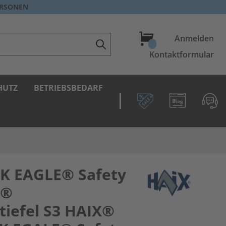
ERSONEN
Warenkorb
Anmelden
Kontaktformular
HUTZ
BETRIEBSBEDARF
K EAGLE® Safety
X®
tiefel S3 HAIX®