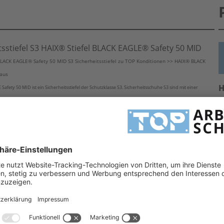
stiefel S3 HAIX® Stiefel BLACK EAGLE® Safety 50 MID
LACK EAGLE® Safety 50 MID S3 Sicherheitsstiefel zu TOP Konditionen >> HAIX® BLACK
Haus
H
ty 50 MID ist ein Sicherheitsstiefel der Schutzklasse S3. Sicherheitsschuhe S3 sind mit einer
LE Safety 50 MID ein HAIX® Stiefel ohne Kompromisse - Lassen auch Sie sich von dem hervorragendn
H
A
itsstiefel S3
E
ahl)
R SRC