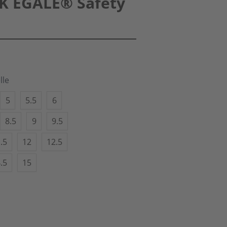
CK EGALE® Safety
lle
5
5.5
6
8.5
9
9.5
.5
12
12.5
.5
15