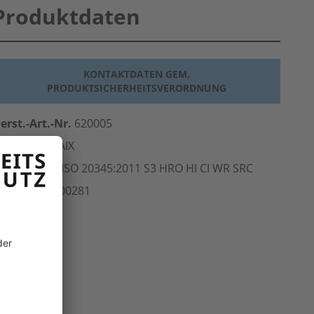
Produktdaten
KONTAKTDATEN GEM.
PRODUKTSICHERHEITSVERORDNUNG
erst.-Art.-Nr.
620005
ersteller
HAIX
Norm
CE EN ISO 20345:2011 S3 HRO HI CI WR SRC
rt.-Nr.
202.00281
inheit
Paar