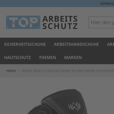
Direkt zum Inhalt
VERKAU
Hier den gan
SICHERHEITSSCHUHE
ARBEITSHANDSCHUHE
AR
HAUTSCHUTZ
THEMEN
MARKEN
Home
/
HAIX® BLACK EAGLE® Safety 50 MID HAIX® Sicherheits