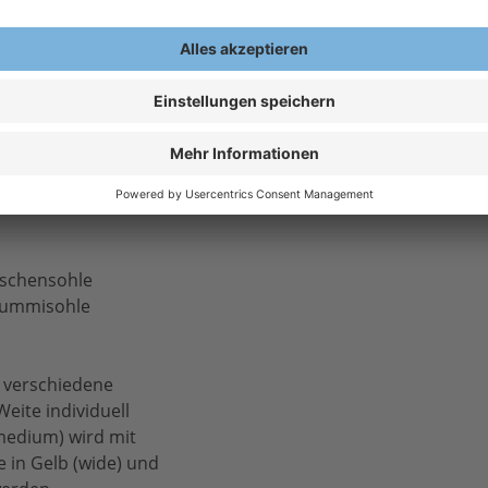
2,0 mm dick
-lagige GORE-TEX®
ktiv. Hoch
ischensohle
Gummisohle
3 verschiedene
eite individuell
medium) wird mit
e in Gelb (wide) und