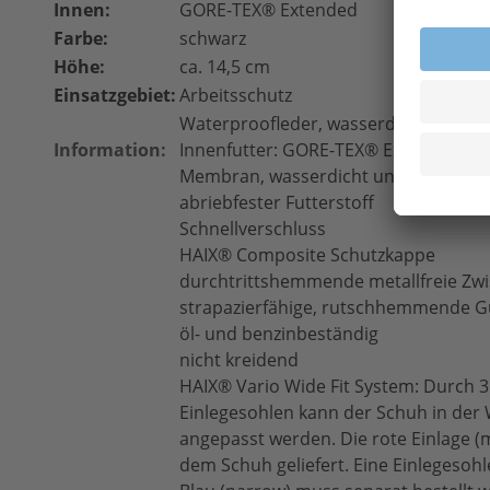
Innen:
GORE-TEX
® Extended
Farbe:
schwarz
Höhe:
ca. 14,5 cm
Einsatzgebiet:
Arbeitsschutz
Waterproofleder, wasserdicht, 1,8 – 
Information:
Innenfutter: GORE-TEX® Extended, 3
Membran, wasserdicht und atmungsa
abriebfester Futterstoff
Schnellverschluss
HAIX® Composite Schutzkappe
durchtrittshemmende metallfreie Zw
strapazierfähige, rutschhemmende 
öl- und benzinbeständig
nicht kreidend
HAIX® Vario Wide Fit System: Durch 
Einlegesohlen kann der Schuh in der W
angepasst werden. Die rote Einlage (
dem Schuh geliefert. Eine Einlegesohl