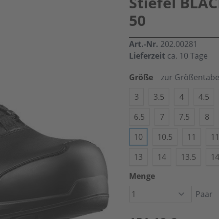
Stiefel BLA
50
Art.-Nr.
202.00281
Lieferzeit
ca. 10 Tage
Größe
zur Größentabe
3
3.5
4
4.5
6.5
7
7.5
8
10
10.5
11
11
13
14
13.5
14
Menge
Paar