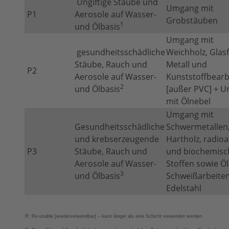
Ungiftige Stäube und
Umgang mit
P1
Aerosole auf Wasser-
Grobstäuben
1
und Ölbasis
Umgang mit
gesundheitsschädliche
Weichholz, Glas
Stäube, Rauch und
Metall und
P2
Aerosole auf Wasser-
Kunststoffbearb
2
und Ölbasis
[außer PVC] + 
mit Ölnebel
Umgang mit
Gesundheitsschädliche
Schwermetallen
und krebserzeugende
Hartholz, radioa
P3
Stäube, Rauch und
und biochemisc
Aerosole auf Wasser-
Stoffen sowie Öl
3
und Ölbasis
Schweißarbeite
Edelstahl
R: Re-usable [wiederverwendbar] – kann länger als eine Schicht verwendet werden.