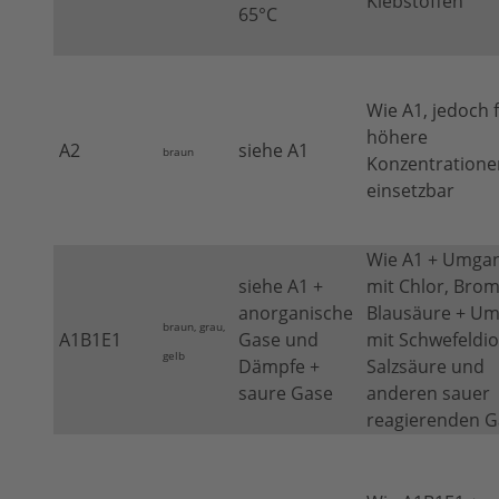
Klebstoffen
65°C
Wie A1, jedoch 
höhere
A2
siehe A1
braun
Konzentratione
einsetzbar
Wie A1 + Umga
siehe A1 +
mit Chlor, Brom
anorganische
Blausäure + U
braun, grau,
A1B1E1
Gase und
mit Schwefeldio
gelb
Dämpfe +
Salzsäure und
saure Gase
anderen sauer
reagierenden 