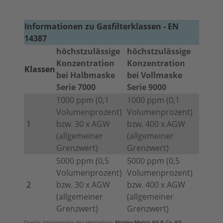
Informationen zu Gasfilterklassen - EN
14387
höchstzulässige
höchstzulässige
Konzentration
Konzentration
Klassen
bei Halbmaske
bei Vollmaske
Serie 7000
Serie 9000
1000 ppm (0,1
1000 ppm (0,1
Volumenprozent)
Volumenprozent)
1
bzw. 30 x AGW
bzw. 400 x AGW
(allgemeiner
(allgemeiner
Grenzwert)
Grenzwert)
5000 ppm (0,5
5000 ppm (0,5
Volumenprozent)
Volumenprozent)
2
bzw. 30 x AGW
bzw. 400 x AGW
(allgemeiner
(allgemeiner
Grenzwert)
Grenzwert)
Quelle: Internetseite des Herstellers:
Moldex-Metric AG & Co. KG