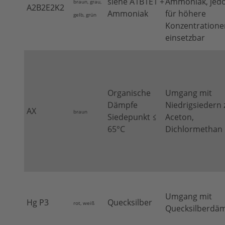
siehe A1B1E1 +
Ammoniak, jed
braun, grau,
A2B2E2K2
Ammoniak
für höhere
gelb, grün
Konzentratione
einsetzbar
Organische
Umgang mit
Dämpfe
Niedrigsiedern z
AX
braun
Siedepunkt ≤
Aceton,
65°C
Dichlormethan
Umgang mit
Hg P3
Quecksilber
rot, weiß
Quecksilberdä