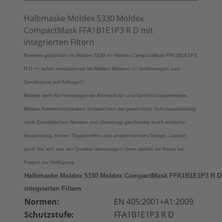
Halbmaske Moldex 5330 Moldex
CompactMask FFA1B1E1P3 R D mit
integrierten Filtern
Bestens geschützt mit Moldex 5330 >> Moldex CompactMask FFA1B1E1P3
R D >> sofort einsatzbereit mit Moldex Masken >> Großmengen zum
Sonderpreis auf Anfrage!!!
Moldex steht für hervorragende Atemschutz- und Gehörschutzprodukte.
Moldex Atemschutzmasken entsprechen der persönliche Schutzausrüstung
nach Europäischen Normen und überzeugt gleichzeitig durch einfache
Anwendung, hohen Tragekomfort und ansprechendes Design. Lassen
auch Sie sich von der Qualität überzeugen! Gern stehen wir Ihnen bei
Fragen zur Verfügung.
Halbmaske Moldex 5330 Moldex CompactMask FFA1B1E1P3 R D
integrierten Filtern
Normen:
EN 405:2001+A1:2009
Schutzstufe:
FFA1B1E1P3 R D