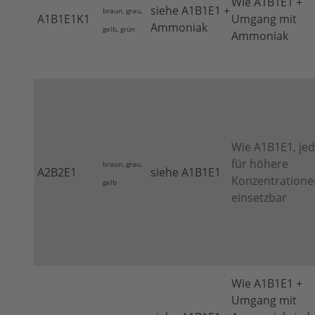
Wie A1B1E1 +
siehe A1B1E1 +
braun, grau,
A1B1E1K1
Umgang mit
Ammoniak
gelb, grün
Ammoniak
Wie A1B1E1, je
für höhere
braun, grau,
A2B2E1
siehe A1B1E1
Konzentratione
gelb
einsetzbar
Wie A1B1E1 +
Umgang mit