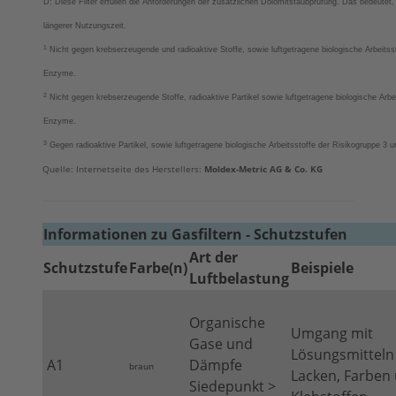
D: Diese Filter erfüllen die Anforderungen der zusätzlichen Dolomitstaubprüfung. Das bedeutet
längerer Nutzungszeit.
1
Nicht gegen krebserzeugende und radioaktive Stoffe, sowie luftgetragene biologische Arbeitss
Enzyme.
2
Nicht gegen krebserzeugende Stoffe, radioaktive Partikel sowie luftgetragene biologische Arbe
Enzyme.
3
Gegen radioaktive Partikel, sowie luftgetragene biologische Arbeitsstoffe der Risikogruppe 3
Quelle: Internetseite des Herstellers:
Moldex-Metric AG & Co. KG
Informationen zu Gasfiltern - Schutzstufen
Art der
Schutzstufe
Farbe(n)
Beispiele
Luftbelastung
Organische
Umgang mit
Gase und
Lösungsmitteln
A1
Dämpfe
braun
Lacken, Farben
Siedepunkt >