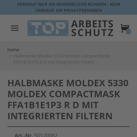
Direkt zum Inhalt
VERKAUF NUR AN GEWERBLICHE KUNDEN - KEIN
VERKAUF AN PRIVATPERSONEN
Warenk
Home
/
Halbmaske Moldex 5330 Moldex CompactMask
FFA1B1E1P3 R D mit integrierten Filtern
HALBMASKE MOLDEX 5330
MOLDEX COMPACTMASK
FFA1B1E1P3 R D MIT
INTEGRIERTEN FILTERN
Art.-Nr.
503.00062