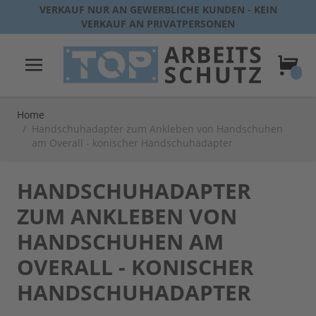
Direkt zum Inhalt
VERKAUF NUR AN GEWERBLICHE KUNDEN - KEIN
VERKAUF AN PRIVATPERSONEN
Warenk
Home
/
Handschuhadapter zum Ankleben von Handschuhen
am Overall - konischer Handschuhadapter
HANDSCHUHADAPTER
ZUM ANKLEBEN VON
HANDSCHUHEN AM
OVERALL - KONISCHER
HANDSCHUHADAPTER