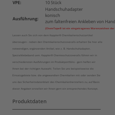
VPE:
10 Stück
Handschuhadapter
konisch
Ausführung:
zum faltenfreien Ankleben von Han
(ChemTape® ist ein eingetragenes Warenzeichen der
Lassen auch Sie sich von dem Kappler® Chemikalienschutzartikel
überzeugen - neben den Chemikalienschutzoveralls erhalten Sie hier alle
notwendigen, ergänzenden Artikel, wie z. B. Handschuhadapter,
Spezialklebeband uvm.
Kappler®
Chemieschutzoveralls führen wir in
verschiedensten Ausführungen im Produktportfolio - gern helfen wir
Ihnen bei der richtigen Auswahl. Teilen Sie uns beispielsweise die
Einsatzgebiete bzw. die angewandten Chemikalien mit oder senden Sie
uns das Sicherheitsdatenblatt des Chemikalienherstellers zu, auf Basis
dieser Angaben erstellen wir Ihnen gern ein entsprechendes Konzept.
Produktdaten