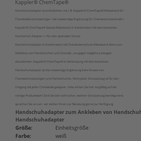
Kappler® ChemTape
®
Handschuhadapter zum Abdichten mit z. B. Kappler® ChemTape® Klebeband für
Chemikalienschutzanzüge > die notwendige Ergänzung für Chemieschutzoveralls >
Kappler® ChemTape® Spezial-Klebeband in Kombination mit dem konischen
Handschuh Adapter >> für den optimalen Schutz
Handschuhadapter in Kombination mit Chemikalienschutz-Klebeband dient zum
Abkleben von Handschuhen und Overalls , um gegen mögliche Leckagen
abzudichten. Kappler® ChemTape® in Verbindung mit dem konischen
Handschuhadapter ist die notwendige Ergänzung beim Einsatz von
Chemieschutzanzügen und Handschuhen. Nicht jeder Schutzanzug ist für den
Umgang mit jeder Chemikalie geeignet - bitte achten Sie hier sorgfältig auf die
richtige Produktwahl. Sind Sie sich nicht sicher, welcher Schutzanzug benötigt wird,
sprechen Sie uns an - wir stehen Ihnen zur Beratung gerne zur Verfügung
Handschuhadapter zum Ankleben von Handschuhe
Handschuhadapter
Größe:
Einheitsgröße
Farbe:
weiß