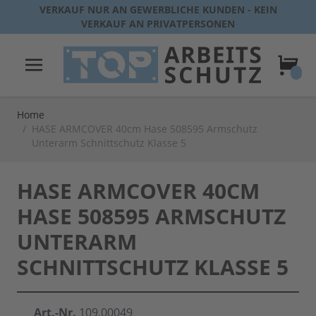
Direkt zum Inhalt
VERKAUF NUR AN GEWERBLICHE KUNDEN - KEIN
VERKAUF AN PRIVATPERSONEN
Warenk
Home
/
HASE ARMCOVER 40cm Hase 508595 Armschutz
Unterarm Schnittschutz Klasse 5
HASE ARMCOVER 40CM
HASE 508595 ARMSCHUTZ
UNTERARM
SCHNITTSCHUTZ KLASSE 5
Art.-Nr.
109.00049